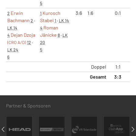
5
Erwin
Kurosch
3:6
1:6
0:1
0
2
1
Bachmann
Stabel
2
·
1
·
LK 14
Roman
LK 14
4
Dejan Dzoja
Jänicke
4
8
·
LK
(CRO A/D)
12
·
20
LK 24
5
6
Doppel
1:1
2
Gesamt
3:3
6
Partner & Sponsoren