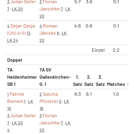
Julian Seiler
Florian
5:7
3:6
0:1
0
3
3
Jaeschke
7
·
LK 20
7
·
LK
20
Dejan Dzoja
Roman
4:6
0:6
0:1
0
4
4
Jänicke
(CRO A/D)
12
·
8
·
LK
LK 24
20
Einzel
2:2
4
Doppel
TA
TA SV
Heidenheimer
Gailenkirchen-
1.
2.
3.
SB 1
G. 1
Satz
Satz
Satz
Matches
Sä
Patrick
Sascha
6:3
6:1
1:0
2
1
2
Bieniek
Pfisterer
1
·
LK
5
·
LK
10
18
Julian Seiler
Florian
3
3
Jaeschke
7
·
LK 20
7
·
LK
4
20