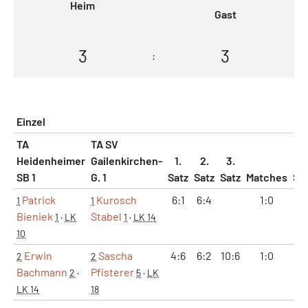
Heim
Gast
3
3
:
Einzel
TA
TA SV
Heidenheimer
Gailenkirchen-
1.
2.
3.
SB 1
G. 1
Satz
Satz
Satz
Matches
Sä
Patrick
Kurosch
6:1
6:4
1:0
2
1
1
Bieniek
Stabel
1
·
LK
1
·
LK 14
10
Erwin
Sascha
4:6
6:2
10:6
1:0
2
2
2
Bachmann
Pfisterer
2
·
5
·
LK
LK 14
18