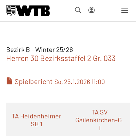
Skip to main navigation
Springe zum Seiteninhalt
Skip to page footer
Bezirk B - Winter 25/26
Herren 30 Bezirksstaffel 2 Gr. 033
Spielbericht
So, 25.1.2026 11:00
TA SV
TA Heidenheimer
Gailenkirchen-G.
SB 1
1