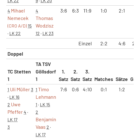
LK 22
9
·
LK 20
Mihael
3:6
6:3
11:9
1:0
2:1
10:
4
4
Nemecek
Thomas
Wodzisz
(CRO A/D)
15
·
LK 22
12
·
LK 23
Einzel
2:2
4:6
25:
Doppel
TA TSV
TC Stetten
Göllsdorf
1.
2.
3.
1
1
Satz
Satz
Satz
Matches
Sätze
Gam
Uli Müller
Timo
7:6
0:6
4:10
0:1
1:2
7:1
1
3
1
Lehmann
·
LK 16
Uwe
2
1
·
LK 15
Pfeffer
4
·
2
Benjamin
LK 17
Vaas
3
2
·
LK 17