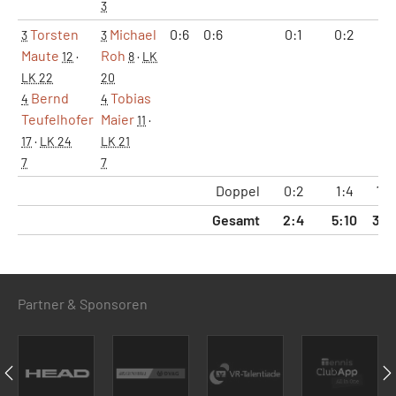
3
Torsten
Michael
0:6
0:6
0:1
0:2
0:
3
3
Maute
Roh
12
·
8
·
LK
LK 22
20
Bernd
Tobias
4
4
Teufelhofer
Maier
11
·
17
·
LK 24
LK 21
7
7
Doppel
0:2
1:4
7:
Gesamt
2:4
5:10
32:
Partner & Sponsoren