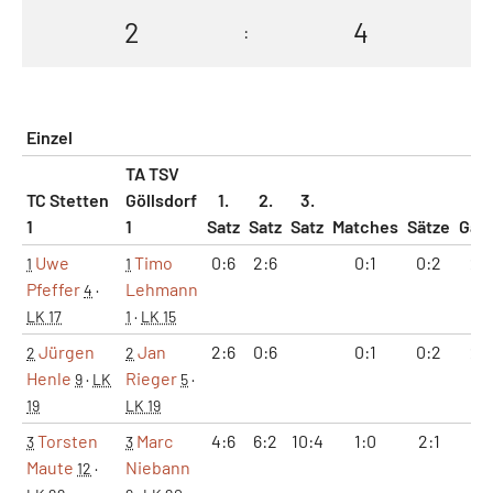
2
4
:
Einzel
TA TSV
TC Stetten
Göllsdorf
1.
2.
3.
1
1
Satz
Satz
Satz
Matches
Sätze
Gam
Uwe
Timo
0:6
2:6
0:1
0:2
2:
1
1
Pfeffer
Lehmann
4
·
LK 17
1
·
LK 15
Jürgen
Jan
2:6
0:6
0:1
0:2
2:
2
2
Henle
Rieger
9
·
LK
5
·
19
LK 19
Torsten
Marc
4:6
6:2
10:4
1:0
2:1
11:
3
3
Maute
Niebann
12
·