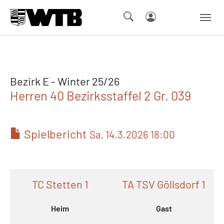
Skip to main navigation
Springe zum Seiteninhalt
Skip to page footer
Bezirk E - Winter 25/26
Herren 40 Bezirksstaffel 2 Gr. 039
Spielbericht
Sa, 14.3.2026 18:00
TC Stetten 1
TA TSV Göllsdorf 1
Heim
Gast