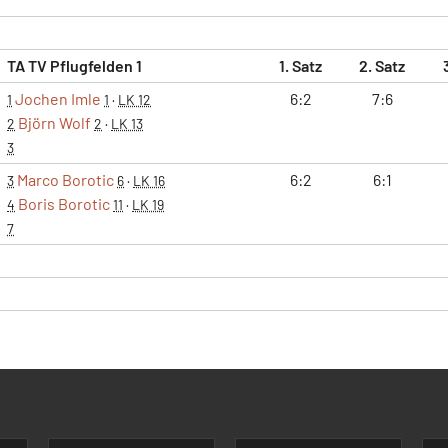
TA TV Pflugfelden 1
1. Satz
2. Satz
Jochen Imle
6:2
7:6
1
1
·
LK 12
Björn Wolf
2
2
·
LK 13
3
Marco Borotic
6:2
6:1
3
6
·
LK 16
Boris Borotic
4
11
·
LK 19
7