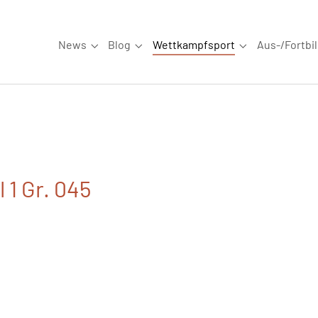
News
Blog
Wettkampfsport
Aus-/Fortbi
Submenu for "News"
Submenu for "Blog"
Submenu for "W
 1 Gr. 045