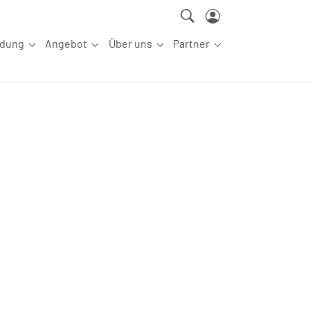
ldung
Angebot
Über uns
Partner
ettkampfsport"
Submenu for "Aus-/Fortbildung"
Submenu for "Angebot"
Submenu for "Über uns"
Submenu for "Partn