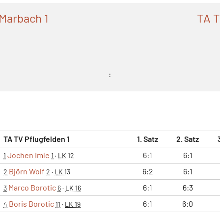
Marbach 1
TA T
:
TA TV Pflugfelden 1
1. Satz
2. Satz
Jochen Imle
6:1
6:1
1
1
·
LK 12
Björn Wolf
6:2
6:1
2
2
·
LK 13
Marco Borotic
6:1
6:3
3
6
·
LK 16
Boris Borotic
6:1
6:0
4
11
·
LK 19