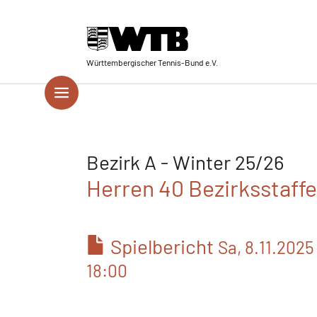
Skip to main navigation
Springe zum Seiteninhalt
Skip to page footer
Württembergischer Tennis-Bund e.V.
Bezirk A - Winter 25/26
Herren 40 Bezirksstaffel
Spielbericht
Sa, 8.11.2025
18:00