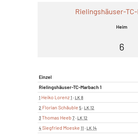
Rielingshäuser-TC-
Heim
6
Einzel
Rielingshäuser-TC-Marbach 1
Heiko Lorenz
1
1
·
LK 8
Florian Schäuble
2
5
·
LK 12
Thomas Heeb
3
7
·
LK 12
Siegfried Moeske
4
11
·
LK 14