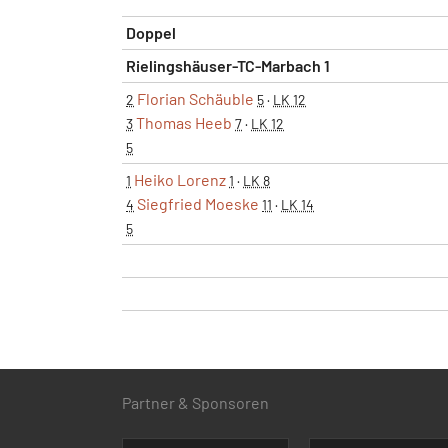
Doppel
Rielingshäuser-TC-Marbach 1
Florian Schäuble
2
5
·
LK 12
Thomas Heeb
3
7
·
LK 12
5
Heiko Lorenz
1
1
·
LK 8
Siegfried Moeske
4
11
·
LK 14
5
Partner & Sponsoren