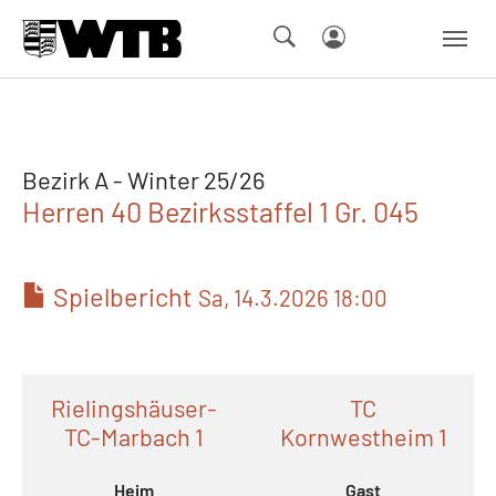
Skip to main navigation
Springe zum Seiteninhalt
Skip to page footer
Bezirk A - Winter 25/26
Herren 40 Bezirksstaffel 1 Gr. 045
Spielbericht
Sa, 14.3.2026 18:00
Rielingshäuser-
TC
TC-Marbach 1
Kornwestheim 1
Heim
Gast