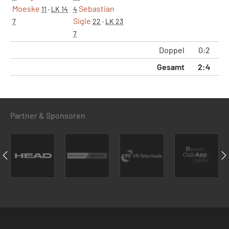
Moeske
Sebastian
11
·
LK 14
4
Sigle
7
22
·
LK 23
7
Doppel
0:2
Gesamt
2:4
Partner & Sponsoren