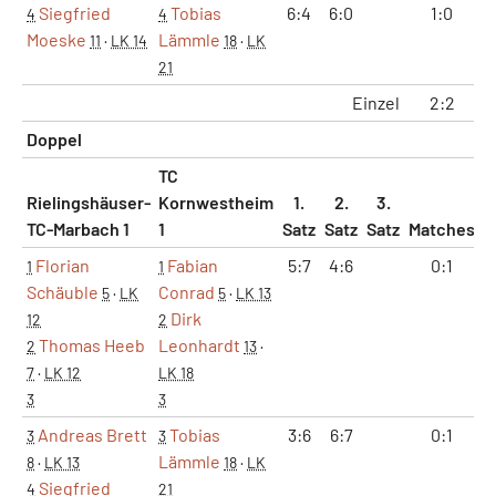
Siegfried
Tobias
6:4
6:0
1:0
4
4
Moeske
Lämmle
11
·
LK 14
18
·
LK
21
Einzel
2:2
Doppel
TC
Rielingshäuser-
Kornwestheim
1.
2.
3.
TC-Marbach 1
1
Satz
Satz
Satz
Matches
S
Florian
Fabian
5:7
4:6
0:1
1
1
Schäuble
Conrad
5
·
LK
5
·
LK 13
Dirk
12
2
Thomas Heeb
Leonhardt
2
13
·
7
·
LK 12
LK 18
3
3
Andreas Brett
Tobias
3:6
6:7
0:1
3
3
Lämmle
8
·
LK 13
18
·
LK
Siegfried
4
21