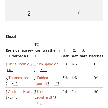
2
4
:
Einzel
TC
Rielingshäuser-
Kornwestheim
1.
2.
3.
TC-Marbach 1
1
Satz
Satz
Satz
Matches
S
Chris Crainic
Kim Spindler
6:4
6:3
1:0
1
3
1
·
LK 11
2
·
LK 10
Thomas Heeb
Fabian
3:6
4:6
0:1
2
2
Conrad
7
·
LK 12
5
·
LK 13
Andreas Brett
Dirk
4:6
1:6
0:1
3
3
Leonhardt
8
·
LK 13
13
·
LK 18