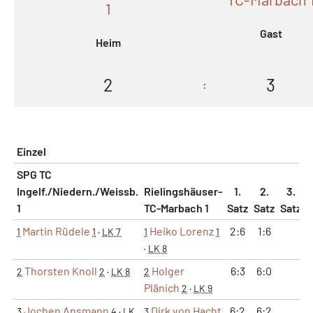
1
Gast
Heim
2
3
:
Einzel
SPG TC
Ingelf./Niedern./Weissb.
Rielingshäuser-
1.
2.
3.
1
TC-Marbach 1
Satz
Satz
Satz
M
Martin Rüdele
Heiko Lorenz
2:6
1:6
1
1
·
LK 7
1
1
·
LK 8
Thorsten Knoll
Holger
6:3
6:0
2
2
·
LK 8
2
Plänich
2
·
LK 9
Jochen Ansmann
Dirk von Hacht
6:2
6:2
3
4
·
LK
3