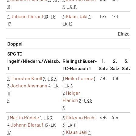
11
3
·
LK 11
Johann Dierauf
Klaus Jaki
5:7
1:6
4
13
·
LK
4
4
·
17
LK 12
Einzel
Doppel
SPG TC
Ingelf./Niedern./Weissb.
Rielingshäuser-
1.
2.
3.
1
TC-Marbach 1
Satz
Satz
Satz
M
Thorsten Knoll
Heiko Lorenz
3:6
0:6
2
2
·
LK 8
1
1
Jochen Ansmann
3
4
·
LK
·
LK 8
Holger
11
2
Plänich
5
2
·
LK 9
3
Martin Rüdele
Dirk von Hacht
4:6
4:5
1
1
·
LK 7
3
Johann Dierauf
4
13
·
LK
3
·
LK 11
Klaus Jaki
17
4
4
·