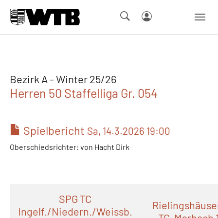
Skip to main navigation
Springe zum Seiteninhalt
Skip to page footer
Bezirk A - Winter 25/26
Herren 50 Staffelliga Gr. 054
Spielbericht
Sa, 14.3.2026 19:00
Oberschiedsrichter: von Hacht Dirk
SPG TC
Rielingshäuse
Ingelf./Niedern./Weissb.
TC-Marbach 