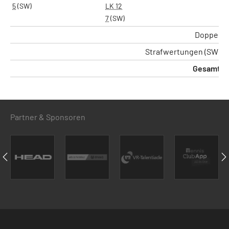
5
(SW)
LK 12
7
(SW)
Doppel
Strafwertungen (SW)
Gesamt
Partner & Sponsoren