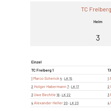
TC Freiberg
Heim
3
Einzel
TC Freiberg 1
T
Marco Schenck
1
4
·
LK 15
1
Holger Habermann
2
7
·
LK 17
2
Uwe Bechtle
3
16
·
LK 22
3
Alexander Heller
4
20
·
LK 23
4