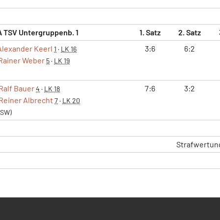
A TSV Untergruppenb. 1
1. Satz
2. Satz
Alexander Keerl
3:6
6:2
1
·
LK 16
Rainer Weber
5
·
LK 19
Ralf Bauer
7:6
3:2
4
·
LK 18
Reiner Albrecht
7
·
LK 20
(SW)
Strafwertun