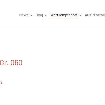
News
Blog
Wettkampfsport
Aus-/Fortbi
Submenu for "News"
Submenu for "Blog"
Submenu for "W
 Gr. 060
5