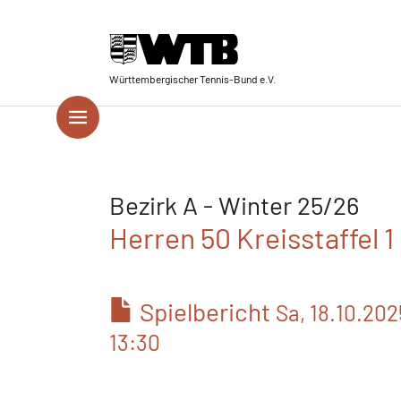
Skip to main navigation
Springe zum Seiteninhalt
Skip to page footer
Württembergischer Tennis-Bund e.V.
Bezirk A - Winter 25/26
Herren 50 Kreisstaffel 1
Spielbericht
Sa, 18.10.202
13:30