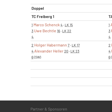
Doppel
TC Freiberg 1
T
Marco Schenck
1
4
·
LK 15
1
Uwe Bechtle
3
16
·
LK 22
3
4
4
Holger Habermann
2
7
·
LK 17
2
Alexander Heller
4
20
·
LK 23
4
6
(SW)
6
Partner & Sponsoren