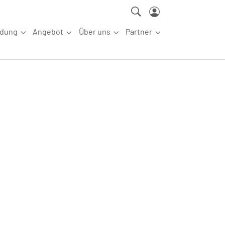
ldung
Angebot
Über uns
Partner
ettkampfsport"
Submenu for "Aus-/Fortbildung"
Submenu for "Angebot"
Submenu for "Über uns"
Submenu for "Partn