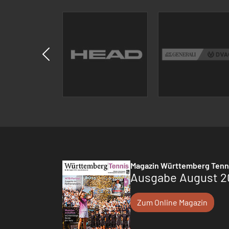
Magazin Württemberg Tenn
Ausgabe August 2
Zum Online Magazin