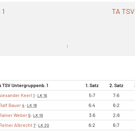
 1
TA TSV
:
A TSV Untergruppenb. 1
1. Satz
2. Satz
Alexander Keerl
5:7
7:6
1
·
LK 16
Ralf Bauer
6:4
6:2
4
·
LK 18
Rainer Weber
3:6
2:6
5
·
LK 19
Reiner Albrecht
6:2
6:7
7
·
LK 20