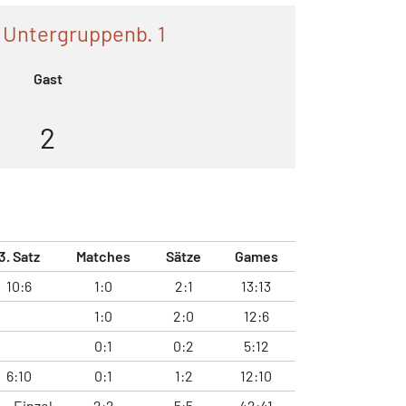
 Untergruppenb. 1
Gast
2
3. Satz
Matches
Sätze
Games
10:6
1:0
2:1
13:13
1:0
2:0
12:6
0:1
0:2
5:12
6:10
0:1
1:2
12:10
Einzel
2:2
5:5
42:41