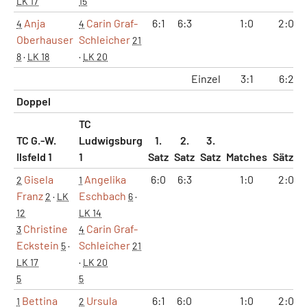
LK 17
15
Anja
Carin Graf-
6:1
6:3
1:0
2:0
4
4
Oberhauser
Schleicher
21
8
·
LK 18
·
LK 20
Einzel
3:1
6:2
Doppel
TC
TC G.-W.
Ludwigsburg
1.
2.
3.
Ilsfeld 1
1
Satz
Satz
Satz
Matches
Sätze
Gisela
Angelika
6:0
6:3
1:0
2:0
2
1
Franz
Eschbach
2
·
LK
6
·
12
LK 14
Christine
Carin Graf-
3
4
Eckstein
Schleicher
5
·
21
LK 17
·
LK 20
5
5
Bettina
Ursula
6:1
6:0
1:0
2:0
1
2