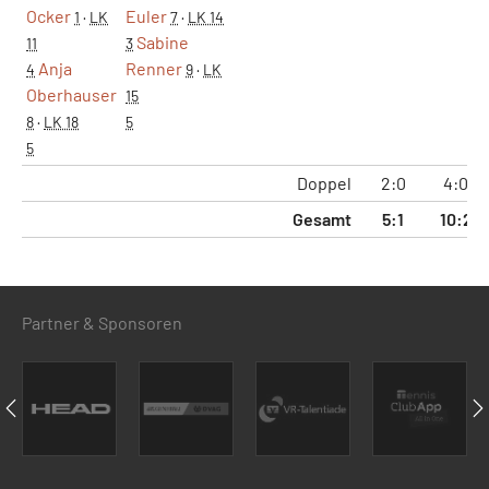
Ocker
Euler
1
·
LK
7
·
LK 14
Sabine
11
3
Anja
Renner
4
9
·
LK
Oberhauser
15
8
·
LK 18
5
5
Doppel
2:0
4:0
Gesamt
5:1
10:2
Partner & Sponsoren