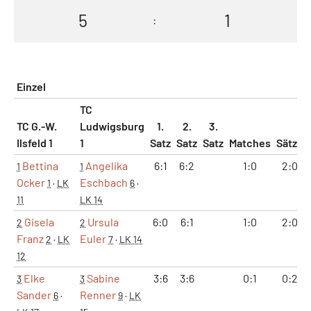
5
1
:
Einzel
TC
TC G.-W.
Ludwigsburg
1.
2.
3.
Ilsfeld 1
1
Satz
Satz
Satz
Matches
Sätze
Bettina
Angelika
6:1
6:2
1:0
2:0
1
1
Ocker
Eschbach
1
·
LK
6
·
11
LK 14
Gisela
Ursula
6:0
6:1
1:0
2:0
2
2
Franz
Euler
2
·
LK
7
·
LK 14
12
Elke
Sabine
3:6
3:6
0:1
0:2
3
3
Sander
Renner
6
·
9
·
LK