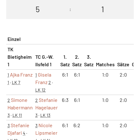
5
1
:
Einzel
TK
Bietigheim
TC G.-W.
1.
2.
3.
1
Ilsfeld 1
Satz
Satz
Satz
Matches
Sätze
Ga
Ajka Franz
Gisela
6:1
6:1
1:0
2:0
12
1
1
Franz
1
·
LK 7
2
·
LK 12
Simone
Stefanie
6:3
6:1
1:0
2:0
12
2
2
Habermann
Hagelauer
3
·
LK 11
3
·
LK 13
Stefanie
Nicole
6:1
6:2
1:0
2:0
12
3
3
Djafari
Lipsmeier
4
·