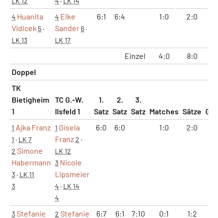
LK 12
4
·
LK 14
Huanita
Elke
6:1
6:4
1:0
2:0
12
4
4
Vidicek
Sander
5
·
6
·
LK 13
LK 17
Einzel
4:0
8:0
48
Doppel
TK
Bietigheim
TC G.-W.
1.
2.
3.
1
Ilsfeld 1
Satz
Satz
Satz
Matches
Sätze
Ga
Ajka Franz
Gisela
6:0
6:0
1:0
2:0
12
1
1
Franz
1
·
LK 7
2
·
Simone
2
LK 12
Habermann
Nicole
3
Lipsmeier
3
·
LK 11
3
4
·
LK 14
4
Stefanie
Stefanie
6:7
6:1
7:10
0:1
1:2
12
3
2