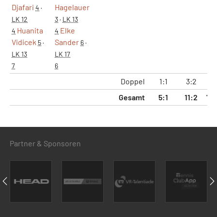
Djafari
Hagelauer
4
·
LK 12
3
·
LK 13
Huanita
Elke
4
4
Vidicek
Sander
5
·
6
·
LK 13
LK 17
7
6
Doppel
1:1
3:2
24
Gesamt
5:1
11:2
72
Partner & Sponsoren