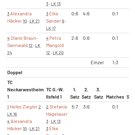
3
·
LK 13
Alexandra
Elke
0:6
4:6
0:1
0:
3
3
Häcker
Sander
10
·
LK 21
6
·
LK 17
Diane Braun-
Petra
2:6
0:6
0:1
0:
4
4
Sannwald
Mangold
12
·
LK
24
12
·
LK 20
Einzel
1:3
2:
Doppel
TC
Neckarwestheim
TC G.-W.
1.
2.
3.
1
Ilsfeld 1
Satz
Satz
Satz
Matches
Sät
Heike Ziegler
Stefanie
5:7
3:6
0:1
0:
1
2
·
2
Hagelauer
LK 16
Alexandra
4
3
·
LK 13
Häcker
Elke
10
·
LK 21
3