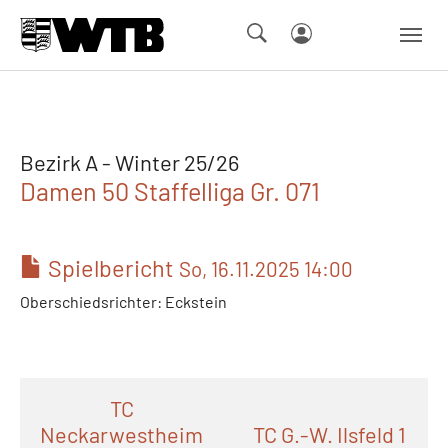
Skip to main navigation
Springe zum Seiteninhalt
Skip to page footer
Bezirk A - Winter 25/26
Damen 50 Staffelliga Gr. 071
Spielbericht
So, 16.11.2025 14:00
Oberschiedsrichter: Eckstein
TC
Neckarwestheim
TC G.-W. Ilsfeld 1