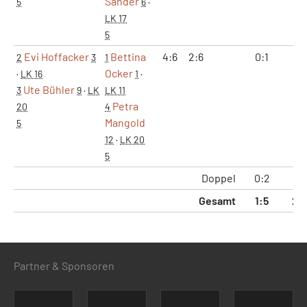
Sander
5
6
·
LK 17
5
Evi Hoffacker
Bettina
4:6
2:6
0:1
0:
2
3
1
Ocker
·
LK 16
1
·
Ute Bühler
3
9
·
LK
LK 11
Petra
20
4
Mangold
5
12
·
LK 20
5
Doppel
0:2
0:
Gesamt
1:5
2:1
Partner & Sponsoren