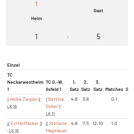
1
Gast
Heim
1
5
:
Einzel
TC
Neckarwestheim
TC G.-W.
1.
2.
3.
1
Ilsfeld 1
Satz
Satz
Satz
Matches
Sät
Heike Ziegler
Bettina
4:6
3:6
0:1
0:
1
2
·
1
Ocker
LK 16
1
·
LK 11
Evi Hoffacker
Stefanie
4:6
7:5
12:10
1:0
2:
2
3
2
Hagelauer
·
LK 16