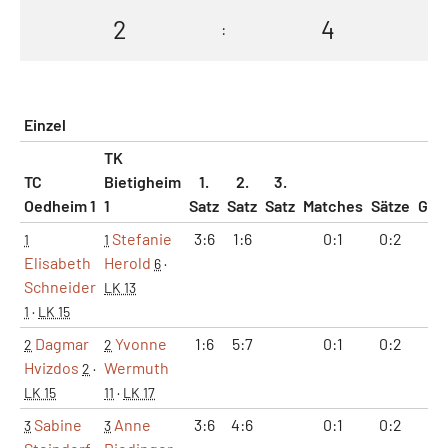
2
4
:
Einzel
TK
TC
Bietigheim
1.
2.
3.
Oedheim 1
1
Satz
Satz
Satz
Matches
Sätze
Gam
Stefanie
3:6
1:6
0:1
0:2
4:
1
1
Elisabeth
Herold
6
·
Schneider
LK 13
1
·
LK 15
Dagmar
Yvonne
1:6
5:7
0:1
0:2
6:
2
2
Hvizdos
Wermuth
2
·
LK 15
11
·
LK 17
Sabine
Anne
3:6
4:6
0:1
0:2
7:
3
3