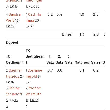
Steindorf
Riedinger
3
·
LK 15
17
·
LK 20
Sandra
Cathrin
6:2
6:4
1:0
2:0
12
4
4
Weiß
Haag
13
·
20
·
LK 25
LK 24
Einzel
1:3
2:6
29:
Doppel
TK
TC
Bietigheim
1.
2.
3.
Oedheim 1
1
Satz
Satz
Satz
Matches
Sätze
Gam
Dagmar
Stefanie
6:7
0:6
0:1
0:2
6:
2
1
Hvizdos
Herold
2
·
6
·
LK 15
LK 13
Sabine
Yvonne
3
2
Steindorf
Wermuth
3
·
LK 15
11
·
LK 17
5
3