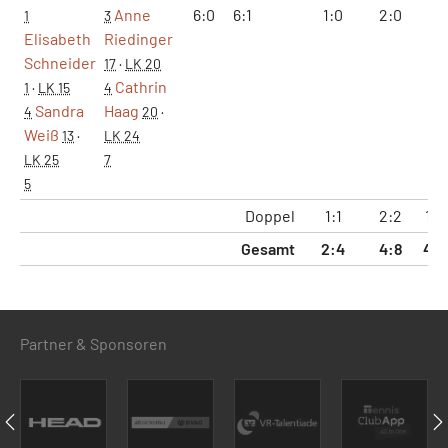
Anne
6:0
6:1
1:0
2:0
12
1
3
Elisabeth
Riedinger
Schneider
17
·
LK 20
Cathrin
1
·
LK 15
4
Sandra
Haag
4
20
·
Weiß
13
·
LK 24
LK 25
7
5
Doppel
1:1
2:2
18:
Gesamt
2:4
4:8
47:
Partner & Sponsoren