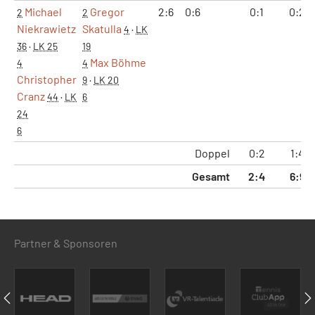
Michael
Gregor
2:6
0:6
0:1
0:2
2
2
Niekrawietz
Skatulla
4
·
LK
36
·
LK 25
19
Max Böhme
4
4
Christopher
9
·
LK 20
Cranz
44
·
LK
6
24
6
Doppel
0:2
1:4
Gesamt
2:4
6:9
Partner & Sponsoren