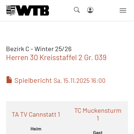
Skip to main navigation
Springe zum Seiteninhalt
Skip to page footer
Bezirk C - Winter 25/26
Herren 30 Kreisstaffel 2 Gr. 039
Spielbericht
Sa, 15.11.2025 16:00
TC Muckensturm
TA TV Cannstatt 1
1
Heim
Gast