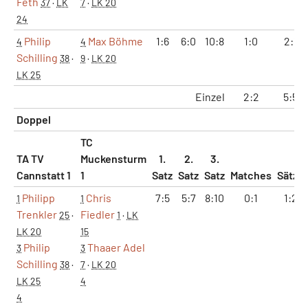
Feth
37
·
LK
7
·
LK 20
24
Philip
Max Böhme
1:6
6:0
10:8
1:0
2:1
4
4
Schilling
38
·
9
·
LK 20
LK 25
Einzel
2:2
5:5
Doppel
TC
TA TV
Muckensturm
1.
2.
3.
Cannstatt 1
1
Satz
Satz
Satz
Matches
Sätze
Philipp
Chris
7:5
5:7
8:10
0:1
1:2
1
1
Trenkler
Fiedler
25
·
1
·
LK
LK 20
15
Philip
Thaaer Adel
3
3
Schilling
38
·
7
·
LK 20
LK 25
4
4