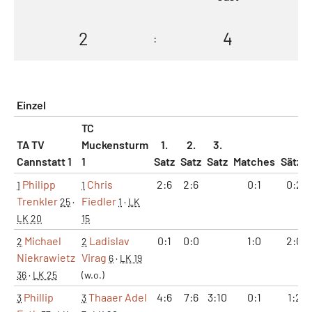
2
4
:
Einzel
TC
TA TV
Muckensturm
1.
2.
3.
Cannstatt 1
1
Satz
Satz
Satz
Matches
Sätze
Philipp
Chris
2:6
2:6
0:1
0:2
1
1
Trenkler
Fiedler
25
·
1
·
LK
LK 20
15
Michael
Ladislav
0:1
0:0
1:0
2:0
2
2
Niekrawietz
Virag
6
·
LK 19
36
·
LK 25
(w.o.)
Phillip
Thaaer Adel
4:6
7:6
3:10
0:1
1:2
3
3