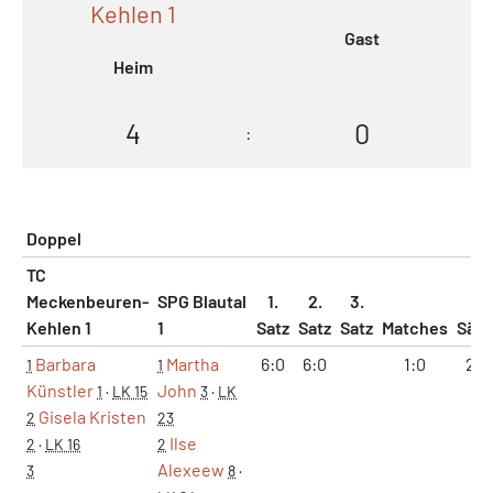
Kehlen 1
Gast
Heim
4
0
:
Doppel
TC
Meckenbeuren-
SPG Blautal
1.
2.
3.
Kehlen 1
1
Satz
Satz
Satz
Matches
Sätz
Barbara
Martha
6:0
6:0
1:0
2:0
1
1
Künstler
John
1
·
LK 15
3
·
LK
Gisela Kristen
2
23
Ilse
2
·
LK 16
2
Alexeew
3
8
·