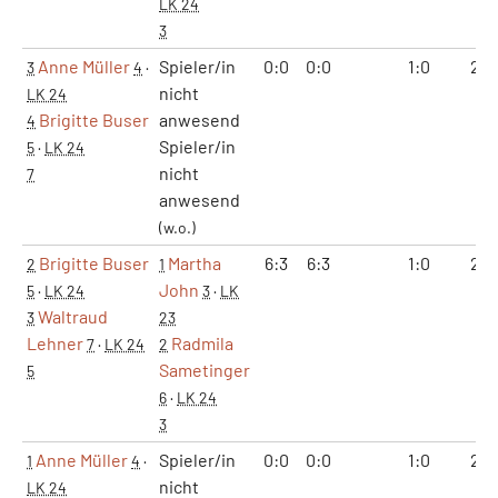
LK 24
3
Anne Müller
Spieler/in
0:0
0:0
1:0
2:0
3
4
·
nicht
LK 24
Brigitte Buser
anwesend
4
Spieler/in
5
·
LK 24
nicht
7
anwesend
(w.o.)
Brigitte Buser
Martha
6:3
6:3
1:0
2:0
2
1
John
5
·
LK 24
3
·
LK
Waltraud
3
23
Lehner
Radmila
7
·
LK 24
2
Sametinger
5
6
·
LK 24
3
Anne Müller
Spieler/in
0:0
0:0
1:0
2:0
1
4
·
nicht
LK 24