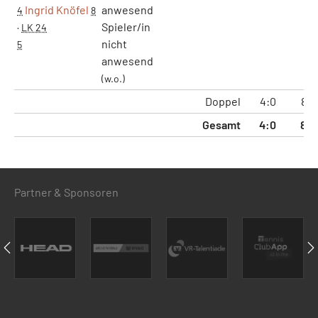
Ingrid Knöfel
anwesend
4
8
Spieler/in
·
LK 24
nicht
5
anwesend
(w.o.)
Doppel
4:0
8:0
Gesamt
4:0
8:0
Partner & Sponsoren