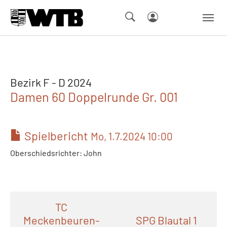
Skip to main navigation
Springe zum Seiteninhalt
Skip to page footer
Bezirk F - D 2024
Damen 60 Doppelrunde Gr. 001
Spielbericht
Mo, 1.7.2024 10:00
Oberschiedsrichter: John
TC
Meckenbeuren-
SPG Blautal 1