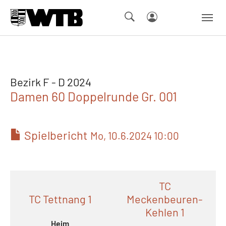
Skip to main navigation
Springe zum Seiteninhalt
Skip to page footer
Bezirk F - D 2024
Damen 60 Doppelrunde Gr. 001
Spielbericht
Mo, 10.6.2024 10:00
TC
TC Tettnang 1
Meckenbeuren-
Kehlen 1
Heim