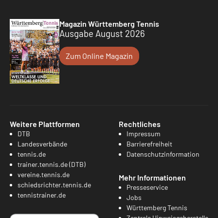
Magazin Württemberg Tennis
Ausgabe August 2026
Zum Online Magazin
Weitere Plattformen
Rechtliches
DTB
Impressum
Landesverbände
Barrierefreiheit
tennis.de
Datenschutzinformation
trainer.tennis.de (DTB)
vereine.tennis.de
Mehr Informationen
schiedsrichter.tennis.de
Presseservice
tennistrainer.de
Jobs
Württemberg Tennis
Zentrale Hinweisgeberstelle