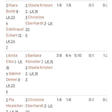
Klara
Gisela Kristen
1:6
1:6
0:1
0:2
3
2
Boldt
8
·
2
·
LK 16
Christine
LK 23
3
Eberhardt
4
3
·
LK
Edeltraud
20
Eckart
12
·
5
LK 24
7
Anita
Barbara
3:6
6:4
5:10
0:1
1:2
1
1
Elbs
Künstler
1
·
LK
1
·
LK 15
Gisela Kristen
16
2
Sabine
4
2
·
LK 16
Demel
9
·
3
LK 23
5
Pia
Christine
1:6
1:6
0:1
0:2
2
3
Hissleiter
Eberhardt
3
·
LK
3
·
LK 18
20