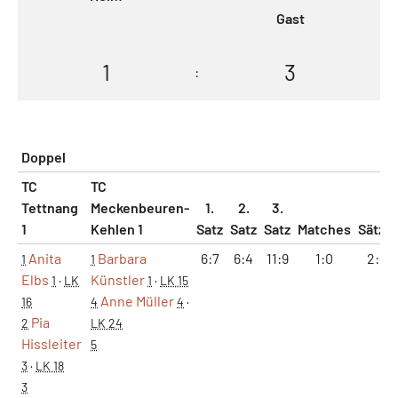
Gast
1
3
:
Doppel
TC
TC
Tettnang
Meckenbeuren-
1.
2.
3.
1
Kehlen 1
Satz
Satz
Satz
Matches
Sätze
Anita
Barbara
6:7
6:4
11:9
1:0
2:1
1
1
Elbs
Künstler
1
·
LK
1
·
LK 15
Anne Müller
16
4
4
·
Pia
2
LK 24
Hissleiter
5
3
·
LK 18
3