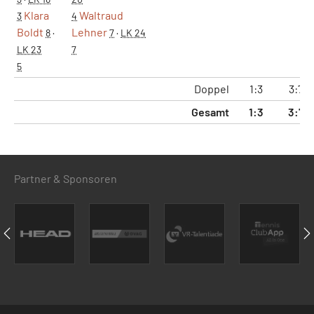
Klara
Waltraud
3
4
Boldt
Lehner
8
·
7
·
LK 24
LK 23
7
5
Doppel
1:3
3:7
Gesamt
1:3
3:7
Partner & Sponsoren