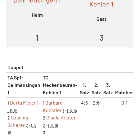
Kehlen 1
Heim
Gast
1
3
:
Doppel
TA Spfr
TC
Dellmensingen
Meckenbeuren-
1.
2.
3.
1
Kehlen 1
Satz
Satz
Satz
Matches
S
Berta Meyer
Barbara
4:6
2:6
0:1
1
1
·
1
Künstler
LK 18
1
·
LK 15
Susanne
Gisela Kristen
2
2
Scherer
2
·
LK
2
·
LK 16
18
3