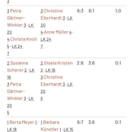
3
Petra
Christine
6:3
6:1
1:0
3
3
Gärtner-
Eberhardt
3
·
LK
Winkler
3
·
LK
20
Anne Müller
20
4
4
·
Christa Knoll
4
LK 24
5
·
LK 24
7
7
Susanne
Gisela Kristen
2:6
3:6
0:1
2
2
Scherer
2
·
LK
2
·
LK 16
Christine
18
3
Petra
Eberhardt
3
3
·
LK
Gärtner-
20
Winkler
3
·
LK
5
20
5
Berta Meyer
Barbara
6:7
3:6
0:1
1
1
·
1
Künstler
LK 18
1
·
LK 15