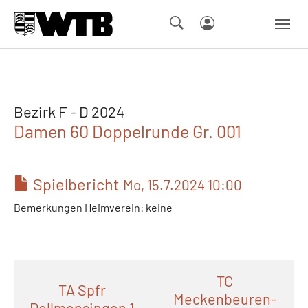
Skip to main navigation
Springe zum Seiteninhalt
Skip to page footer
Bezirk F - D 2024
Damen 60 Doppelrunde Gr. 001
Spielbericht
Mo, 15.7.2024 10:00
Bemerkungen Heimverein: keine
TC
TA Spfr
Meckenbeuren-
Dellmensingen 1