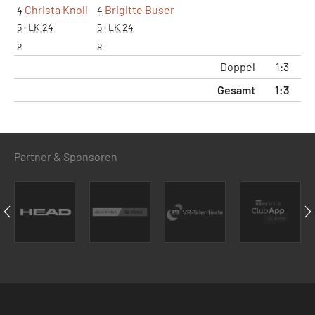
Christa Knoll
Brigitte Buser
4
4
5
·
LK 24
5
·
LK 24
5
5
Doppel
1:3
Gesamt
1:3
Partner & Sponsoren