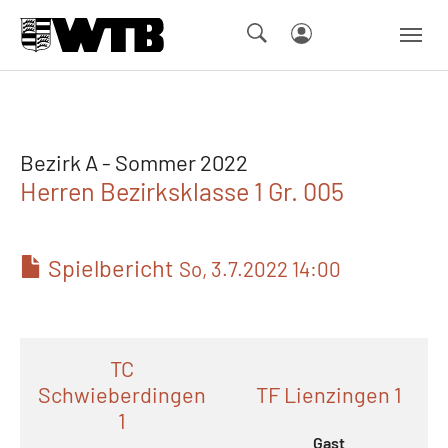
Skip to main navigation
Springe zum Seiteninhalt
Skip to page footer
Bezirk A - Sommer 2022
Herren Bezirksklasse 1 Gr. 005
Spielbericht
So, 3.7.2022 14:00
TC
Schwieberdingen
TF Lienzingen 1
1
Gast