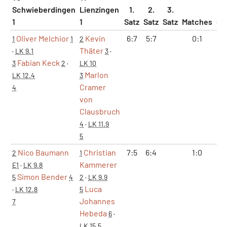
Schwieberdingen
Lienzingen
1.
2.
3.
1
1
Satz
Satz
Satz
Matches
Sä
Oliver Melchior
Kevin
6:7
5:7
0:1
0
1
1
2
Thäter
·
LK 9.1
3
·
Fabian Keck
3
2
·
LK 10
Marlon
LK 12.4
3
Cramer
4
von
Clausbruch
4
·
LK 11.9
5
Nico Baumann
Christian
7:5
6:4
1:0
2
2
1
Kammerer
E1
·
LK 9.8
Simon Bender
5
4
2
·
LK 9.9
Luca
·
LK 12.8
5
Johannes
7
Hebeda
6
·
LK 15.5