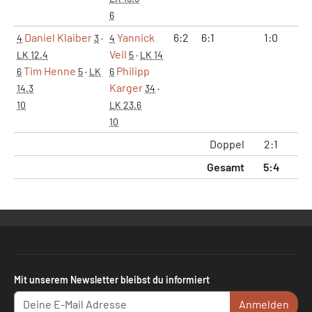
6
Daniel Klaiber
Yannick
6:2
6:1
1:0
2
4
3
·
4
Veil
LK 12.4
5
·
LK 14
Tim Henne
Philipp
6
5
·
LK
6
Karger
14.3
34
·
10
LK 23.6
10
Doppel
2:1
4
Gesamt
5:4
12
Mit unserem Newsletter bleibst du informiert
Anmelden