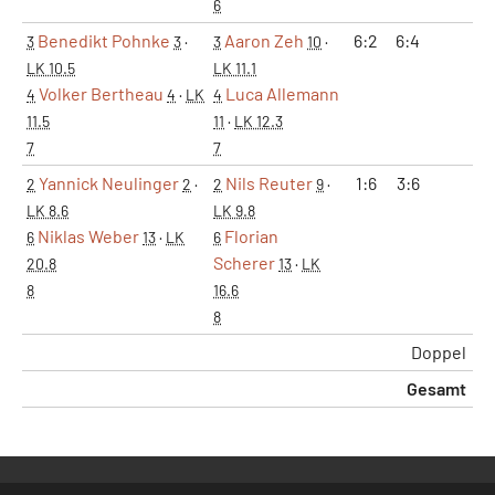
6
Benedikt Pohnke
Aaron Zeh
6:2
6:4
3
3
·
3
10
·
LK 10.5
LK 11.1
Volker Bertheau
Luca Allemann
4
4
·
LK
4
11.5
11
·
LK 12.3
7
7
Yannick Neulinger
Nils Reuter
1:6
3:6
2
2
·
2
9
·
LK 8.6
LK 9.8
Niklas Weber
Florian
6
13
·
LK
6
Scherer
20.8
13
·
LK
8
16.6
8
Doppel
Gesamt