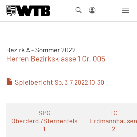
Skip to main navigation
Springe zum Seiteninhalt
Skip to page footer
Bezirk A - Sommer 2022
Herren Bezirksklasse 1 Gr. 005
Spielbericht
So, 3.7.2022 10:30
SPG
TC
Oberderd./Sternenfels
Erdmannhause
1
2