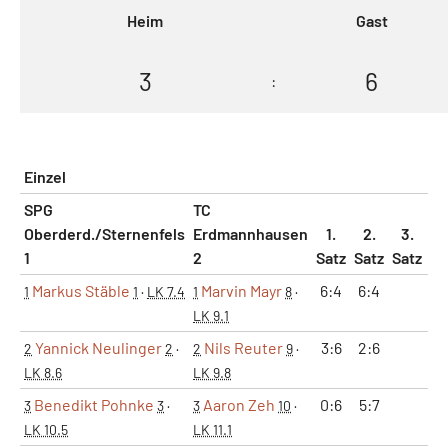
Heim
Gast
3
6
:
Einzel
SPG
TC
Oberderd./Sternenfels
Erdmannhausen
1.
2.
3.
1
2
Satz
Satz
Satz
Ma
Markus Stäble
Marvin Mayr
6:4
6:4
1
1
·
LK 7.4
1
8
·
LK 9.1
Yannick Neulinger
Nils Reuter
3:6
2:6
2
2
·
2
9
·
LK 8.6
LK 9.8
Benedikt Pohnke
Aaron Zeh
0:6
5:7
3
3
·
3
10
·
LK 10.5
LK 11.1