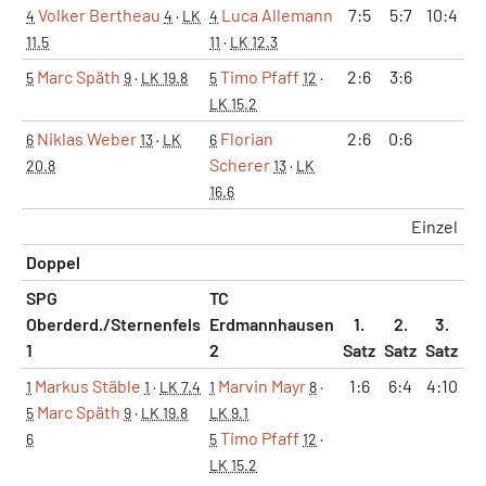
Volker Bertheau
Luca Allemann
7:5
5:7
10:4
4
4
·
LK
4
11.5
11
·
LK 12.3
Marc Späth
Timo Pfaff
2:6
3:6
5
9
·
LK 19.8
5
12
·
LK 15.2
Niklas Weber
Florian
2:6
0:6
6
13
·
LK
6
Scherer
20.8
13
·
LK
16.6
Einzel
Doppel
SPG
TC
Oberderd./Sternenfels
Erdmannhausen
1.
2.
3.
1
2
Satz
Satz
Satz
Ma
Markus Stäble
Marvin Mayr
1:6
6:4
4:10
1
1
·
LK 7.4
1
8
·
Marc Späth
5
9
·
LK 19.8
LK 9.1
Timo Pfaff
6
5
12
·
LK 15.2