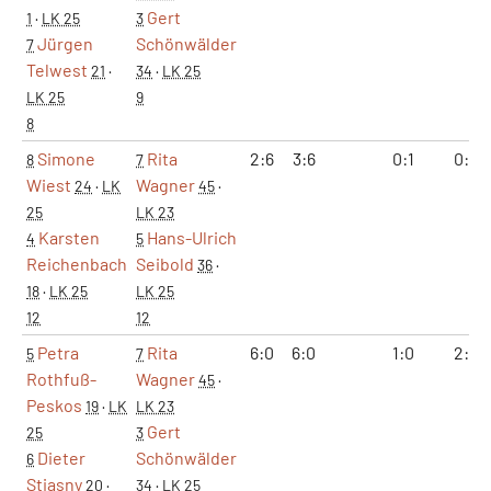
Gert
1
·
LK 25
3
Jürgen
Schönwälder
7
Telwest
21
·
34
·
LK 25
LK 25
9
8
Simone
Rita
2:6
3:6
0:1
0:2
8
7
Wiest
Wagner
24
·
LK
45
·
25
LK 23
Karsten
Hans-Ulrich
4
5
Reichenbach
Seibold
36
·
18
·
LK 25
LK 25
12
12
Petra
Rita
6:0
6:0
1:0
2:0
5
7
Rothfuß-
Wagner
45
·
Peskos
19
·
LK
LK 23
Gert
25
3
Dieter
Schönwälder
6
Stiasny
20
·
34
·
LK 25