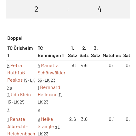
2
4
:
Doppel
TC Ötisheim
TC
1.
2.
3.
1
Benningen 1
Satz
Satz
Satz
Matches
Sätze
Petra
Marietta
1:6
4:6
0:1
0:2
5
4
Rothfuß-
Schönwälder
Peskos
19
·
LK
35
·
LK 23
Bernhard
25
1
Udo Klein
Hellmann
2
11
·
13
·
LK 25
LK 23
7
5
Renate
Meike
2:6
3:6
0:1
0:2
1
6
Albrecht-
Stängle
42
·
Reichenbach
LK 23