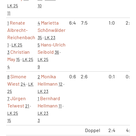
LK 25
10
11
Renate
Marietta
6:4
7:5
1:0
2:0
1
4
Albrecht-
Schönwälder
Reichenbach
35
·
LK 23
Hans-Ulrich
1
·
LK 25
5
Christian
Seibold
3
36
·
May
15
·
LK 25
LK 25
4
9
Simone
Monika
0:6
2:6
0:1
0:2
8
2
Wiest
Hellmann
24
·
LK
12
·
25
LK 23
Jürgen
Bernhard
7
1
Telwest
Hellmann
21
·
11
·
LK 25
LK 23
15
3
Doppel
2:4
4:8