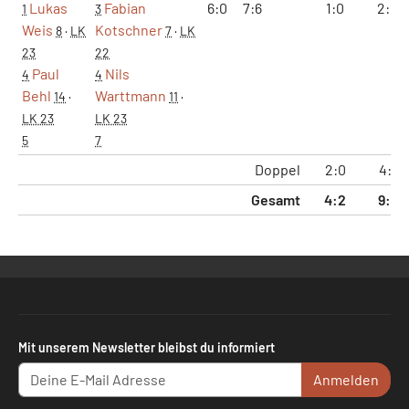
Lukas
Fabian
6:0
7:6
1:0
2:0
1
3
Weis
Kotschner
8
·
LK
7
·
LK
23
22
Paul
Nils
4
4
Behl
Warttmann
14
·
11
·
LK 23
LK 23
5
7
Doppel
2:0
4:1
Gesamt
4:2
9:5
Mit unserem Newsletter bleibst du informiert
Anmelden