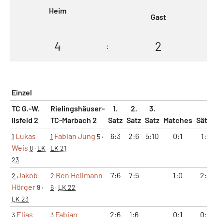
Heim
Gast
4
2
:
Einzel
TC G.-W.
Rielingshäuser-
1.
2.
3.
Ilsfeld 2
TC-Marbach 2
Satz
Satz
Satz
Matches
Sätze
Lukas
Fabian Jung
6:3
2:6
5:10
0:1
1:2
1
1
5
·
Weis
8
·
LK
LK 21
23
Jakob
Ben Hellmann
7:6
7:5
1:0
2:0
2
2
Hörger
9
·
6
·
LK 22
LK 23
Elias
Fabian
2:6
1:6
0:1
0:2
3
3