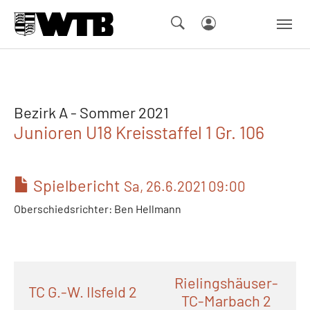
Skip to main navigation
Springe zum Seiteninhalt
Skip to page footer
Bezirk A - Sommer 2021
Junioren U18 Kreisstaffel 1 Gr. 106
Spielbericht
Sa, 26.6.2021 09:00
Oberschiedsrichter: Ben Hellmann
Rielingshäuser-
TC G.-W. Ilsfeld 2
TC-Marbach 2