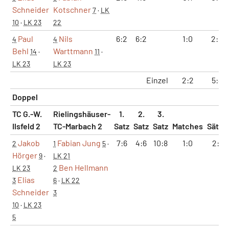
Schneider
Kotschner
7
·
LK
10
·
LK 23
22
Paul
Nils
6:2
6:2
1:0
2:0
4
4
Behl
Warttmann
14
·
11
·
LK 23
LK 23
Einzel
2:2
5:4
Doppel
TC G.-W.
Rielingshäuser-
1.
2.
3.
Ilsfeld 2
TC-Marbach 2
Satz
Satz
Satz
Matches
Sätze
Jakob
Fabian Jung
7:6
4:6
10:8
1:0
2:1
2
1
5
·
Hörger
9
·
LK 21
Ben Hellmann
LK 23
2
Elias
3
6
·
LK 22
Schneider
3
10
·
LK 23
5