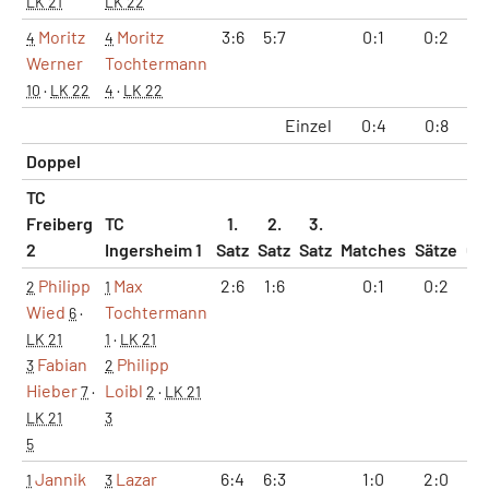
LK 21
LK 22
Moritz
Moritz
3:6
5:7
0:1
0:2
8
4
4
Werner
Tochtermann
10
·
LK 22
4
·
LK 22
Einzel
0:4
0:8
25
Doppel
TC
Freiberg
TC
1.
2.
3.
2
Ingersheim 1
Satz
Satz
Satz
Matches
Sätze
Ga
Philipp
Max
2:6
1:6
0:1
0:2
3
2
1
Wied
Tochtermann
6
·
LK 21
1
·
LK 21
Fabian
Philipp
3
2
Hieber
Loibl
7
·
2
·
LK 21
LK 21
3
5
Jannik
Lazar
6:4
6:3
1:0
2:0
1
1
3