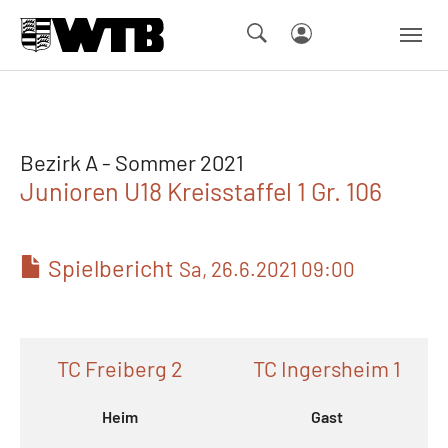
Skip to main navigation
Springe zum Seiteninhalt
Skip to page footer
Bezirk A - Sommer 2021
Junioren U18 Kreisstaffel 1 Gr. 106
Spielbericht
Sa, 26.6.2021 09:00
TC Freiberg 2
TC Ingersheim 1
Heim
Gast