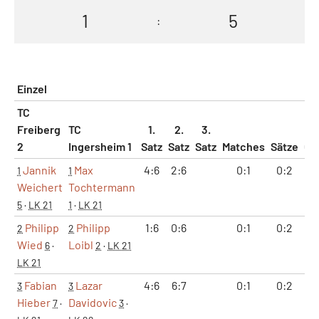
1
5
:
Einzel
TC
Freiberg
TC
1.
2.
3.
2
Ingersheim 1
Satz
Satz
Satz
Matches
Sätze
Ga
Jannik
Max
4:6
2:6
0:1
0:2
6
1
1
Weichert
Tochtermann
5
·
LK 21
1
·
LK 21
Philipp
Philipp
1:6
0:6
0:1
0:2
1
2
2
Wied
Loibl
6
·
2
·
LK 21
LK 21
Fabian
Lazar
4:6
6:7
0:1
0:2
10
3
3
Hieber
Davidovic
7
·
3
·