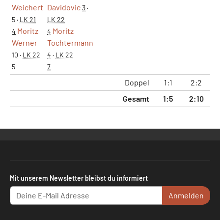
Weichert
Davidovic
3
·
5
·
LK 21
LK 22
Moritz
Moritz
4
4
Werner
Tochtermann
10
·
LK 22
4
·
LK 22
5
7
Doppel
1:1
2:2
15
Gesamt
1:5
2:10
40
Mit unserem Newsletter bleibst du informiert
Anmelden