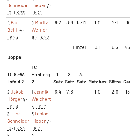
Schneider
Hieber
7
·
10
·
LK 23
LK 21
Paul
Moritz
6:2
3:6
13:11
1:0
2:1
10:8
4
4
Behl
Werner
14
·
LK 23
10
·
LK 22
Einzel
3:1
6:3
46:3
Doppel
TC
TC G.-W.
Freiberg
1.
2.
3.
Ilsfeld 2
2
Satz
Satz
Satz
Matches
Sätze
Game
Jakob
Jannik
6:4
7:6
1:0
2:0
13:10
2
1
Hörger
Weichert
9
·
LK 23
5
·
LK 21
Elias
Fabian
3
3
Schneider
Hieber
7
·
10
·
LK 23
LK 21
5
4