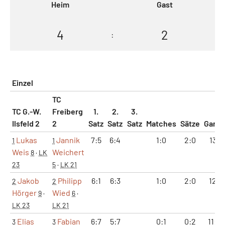
Heim
Gast
4
2
:
Einzel
TC
TC G.-W.
Freiberg
1.
2.
3.
Ilsfeld 2
2
Satz
Satz
Satz
Matches
Sätze
Game
Lukas
Jannik
7:5
6:4
1:0
2:0
13:9
1
1
Weis
Weichert
8
·
LK
23
5
·
LK 21
Jakob
Philipp
6:1
6:3
1:0
2:0
12:4
2
2
Hörger
Wied
9
·
6
·
LK 23
LK 21
Elias
Fabian
6:7
5:7
0:1
0:2
11:14
3
3