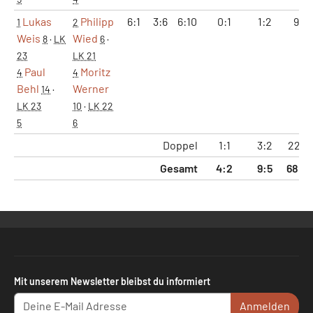
Lukas
Philipp
6:1
3:6
6:10
0:1
1:2
9:8
1
2
Weis
Wied
8
·
LK
6
·
23
LK 21
Paul
Moritz
4
4
Behl
Werner
14
·
LK 23
10
·
LK 22
5
6
Doppel
1:1
3:2
22:1
Gesamt
4:2
9:5
68:5
Mit unserem Newsletter bleibst du informiert
Anmelden