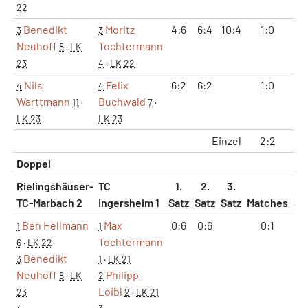
22
Benedikt
Moritz
4:6
6:4
10:4
1:0
2
3
3
Neuhoff
Tochtermann
8
·
LK
23
4
·
LK 22
Nils
Felix
6:2
6:2
1:0
2
4
4
Warttmann
Buchwald
11
·
7
·
LK 23
LK 23
Einzel
2:2
4
Doppel
Rielingshäuser-
TC
1.
2.
3.
TC-Marbach 2
Ingersheim 1
Satz
Satz
Satz
Matches
Sä
Ben Hellmann
Max
0:6
0:6
0:1
0
1
1
Tochtermann
6
·
LK 22
Benedikt
3
1
·
LK 21
Neuhoff
Philipp
8
·
LK
2
Loibl
23
2
·
LK 21