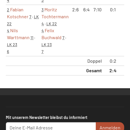
4
3
Fabian
Moritz
2:6
6:4
7:10
0:1
1
2
3
Kotschner
Tochtermann
7
·
LK
22
4
·
LK 22
Nils
Felix
4
4
Warttmann
Buchwald
11
·
7
·
LK 23
LK 23
6
7
Doppel
0:2
1
Gesamt
2:4
5
Mit unserem Newsletter bleibst du informiert
Anmelden