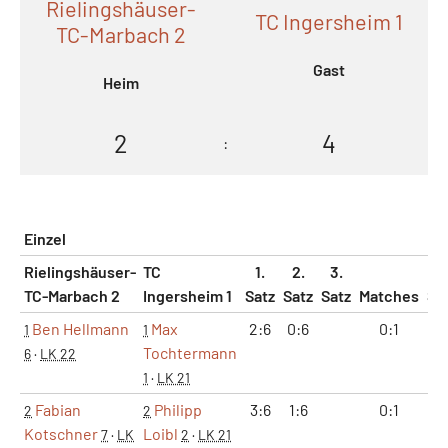
Rielingshäuser-
TC Ingersheim 1
TC-Marbach 2
Gast
Heim
2
4
:
Einzel
Rielingshäuser-
TC
1.
2.
3.
TC-Marbach 2
Ingersheim 1
Satz
Satz
Satz
Matches
Sä
Ben Hellmann
Max
2:6
0:6
0:1
0
1
1
Tochtermann
6
·
LK 22
1
·
LK 21
Fabian
Philipp
3:6
1:6
0:1
0
2
2
Kotschner
Loibl
7
·
LK
2
·
LK 21