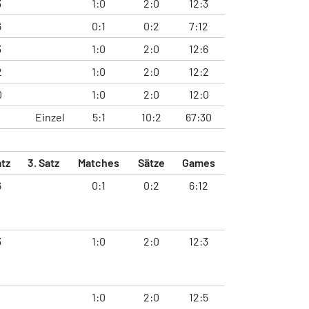
3
1:0
2:0
12:3
6
0:1
0:2
7:12
3
1:0
2:0
12:6
2
1:0
2:0
12:2
0
1:0
2:0
12:0
Einzel
5:1
10:2
67:30
atz
3. Satz
Matches
Sätze
Games
6
0:1
0:2
6:12
3
1:0
2:0
12:3
1
1:0
2:0
12:5