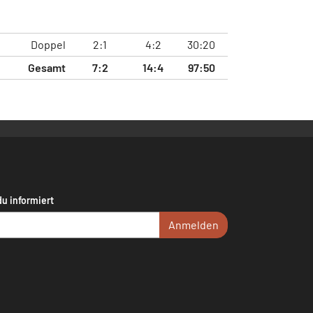
Doppel
2:1
4:2
30:20
Gesamt
7:2
14:4
97:50
du informiert
Anmelden