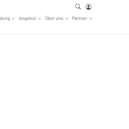
ldung
Angebot
Über uns
Partner
ettkampfsport"
Submenu for "Aus-/Fortbildung"
Submenu for "Angebot"
Submenu for "Über uns"
Submenu for "Partn