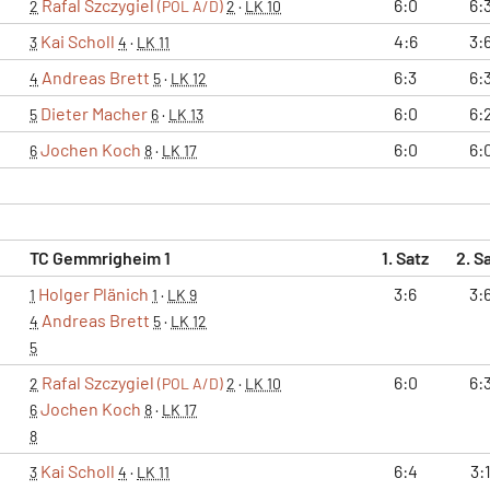
Rafal Szczygiel
6:0
6:
2
(POL A/D)
2
·
LK 10
Kai Scholl
4:6
3:
3
4
·
LK 11
Andreas Brett
6:3
6:
4
5
·
LK 12
Dieter Macher
6:0
6:
5
6
·
LK 13
Jochen Koch
6:0
6:
6
8
·
LK 17
TC Gemmrigheim 1
1. Satz
2. S
Holger Plänich
3:6
3:
1
1
·
LK 9
Andreas Brett
4
5
·
LK 12
5
Rafal Szczygiel
6:0
6:
2
(POL A/D)
2
·
LK 10
Jochen Koch
6
8
·
LK 17
8
Kai Scholl
6:4
3:
3
4
·
LK 11