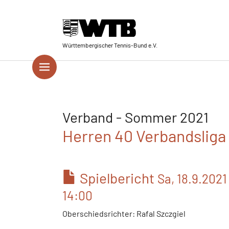
Skip to main navigation
Springe zum Seiteninhalt
Skip to page footer
Württembergischer Tennis-Bund e.V.
Verband - Sommer 2021
Herren 40 Verbandsliga 
Spielbericht
Sa, 18.9.2021
14:00
Oberschiedsrichter: Rafal Szczgiel