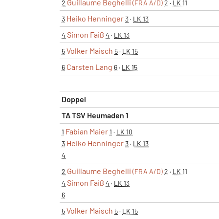
Guillaume Beghelli
2
(FRA A/D)
2
·
LK 11
Heiko Henninger
3
3
·
LK 13
Simon Faiß
4
4
·
LK 13
Volker Maisch
5
5
·
LK 15
Carsten Lang
6
6
·
LK 15
Doppel
TA TSV Heumaden 1
Fabian Maier
1
1
·
LK 10
Heiko Henninger
3
3
·
LK 13
4
Guillaume Beghelli
2
(FRA A/D)
2
·
LK 11
Simon Faiß
4
4
·
LK 13
6
Volker Maisch
5
5
·
LK 15