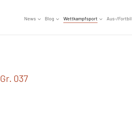
News
Blog
Wettkampfsport
Aus-/Fortbi
Submenu for "News"
Submenu for "Blog"
Submenu for "W
Gr. 037