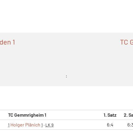
den 1
TC 
:
TC Gemmrigheim 1
1. Satz
2. S
Holger Plänich
6:4
6:
1
1
·
LK 9