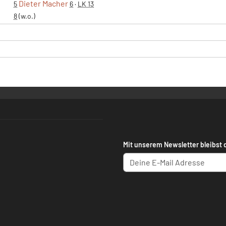
Dieter Macher
5
6
·
LK 13
8
(w.o.)
Mit unserem Newsletter bleibst 