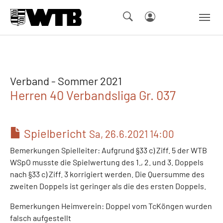
Skip to main navigation
Springe zum Seiteninhalt
Skip to page footer
Verband - Sommer 2021
Herren 40 Verbandsliga Gr. 037
Spielbericht
Sa, 26.6.2021 14:00
Bemerkungen Spielleiter: Aufgrund §33 c) Ziff. 5 der WTB
WSpO musste die Spielwertung des 1., 2. und 3. Doppels
nach §33 c) Ziff. 3 korrigiert werden. Die Quersumme des
zweiten Doppels ist geringer als die des ersten Doppels.
Bemerkungen Heimverein: Doppel vom TcKöngen wurden
falsch aufgestellt