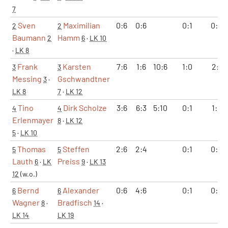
7
Sven
Maximilian
0:6
0:6
0:1
0:2
2
2
Baumann
Hamm
2
6
·
LK 10
·
LK 8
Frank
Karsten
7:6
1:6
10:6
1:0
2:1
3
3
Messing
Gschwandtner
3
·
LK 8
7
·
LK 12
Tino
Dirk Scholze
3:6
6:3
5:10
0:1
1:2
4
4
Erlenmayer
8
·
LK 12
5
·
LK 10
Thomas
Steffen
2:6
2:4
0:1
0:2
5
5
Lauth
Preiss
6
·
LK
9
·
LK 13
12
(w.o.)
Bernd
Alexander
0:6
4:6
0:1
0:2
6
6
Wagner
Bradfisch
8
·
14
·
LK 14
LK 19