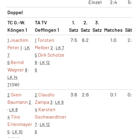
Einzel
2:4
5:9
Doppel
TC G.-W.
TA TV
1.
2.
3.
Köngen 1
Oeffingen 1
Satz
Satz
Satz
Matches
Sätze
Joachim
Torsten
7:5
6:2
1:0
2:0
1
1
Peter
Melber
1
·
LK
2
·
LK 7
Dirk Scholze
7
5
Bernd
6
8
·
LK 12
Wagner
8
·
6
LK 14
7
(SW)
Sven
Claudio
3:6
2:6
0:1
0:2
2
2
Baumann
Zampa
2
3
·
LK 9
Karsten
·
LK 8
4
Tino
Gschwandtner
4
Erlenmayer
7
·
LK 12
5
·
LK 10
6