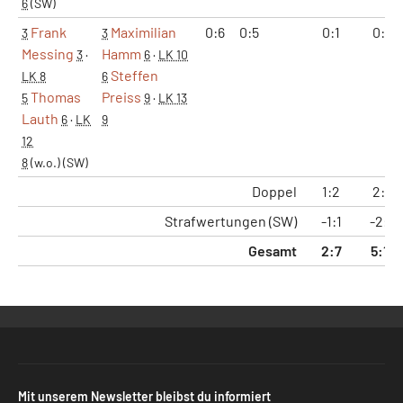
6
(SW)
Frank
Maximilian
0:6
0:5
0:1
0:2
3
3
Messing
Hamm
3
·
6
·
LK 10
Steffen
LK 8
6
Thomas
Preiss
5
9
·
LK 13
Lauth
6
·
LK
9
12
8
(w.o.)
(SW)
Doppel
1:2
2:4
Strafwertungen (SW)
-1:1
-2:2
Gesamt
2:7
5:15
Mit unserem Newsletter bleibst du informiert