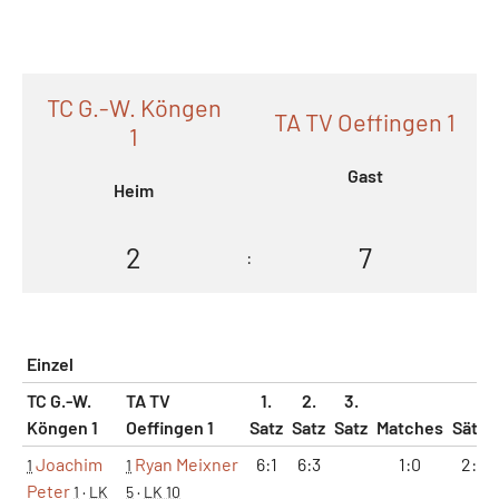
TC G.-W. Köngen
TA TV Oeffingen 1
1
Gast
Heim
2
7
:
Einzel
TC G.-W.
TA TV
1.
2.
3.
Köngen 1
Oeffingen 1
Satz
Satz
Satz
Matches
Sätze
Joachim
Ryan Meixner
6:1
6:3
1:0
2:0
1
1
Peter
1
·
LK
5
·
LK 10