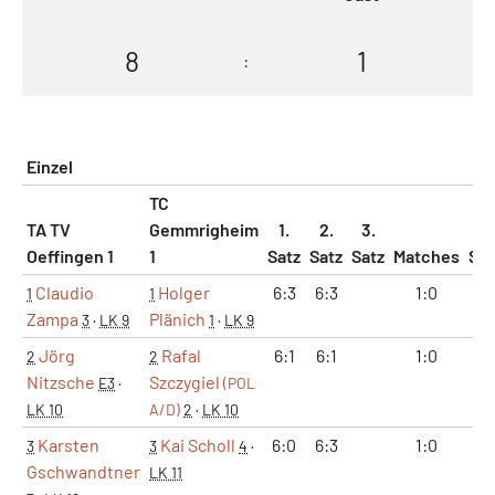
8
1
:
Einzel
TC
TA TV
Gemmrigheim
1.
2.
3.
Oeffingen 1
1
Satz
Satz
Satz
Matches
Sät
Claudio
Holger
6:3
6:3
1:0
2:
1
1
Zampa
Plänich
3
·
LK 9
1
·
LK 9
Jörg
Rafal
6:1
6:1
1:0
2:
2
2
Nitzsche
Szczygiel
E3
·
(POL
LK 10
A/D)
2
·
LK 10
Karsten
Kai Scholl
6:0
6:3
1:0
2:
3
3
4
·
Gschwandtner
LK 11