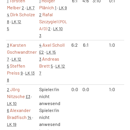
Torsten
Holger
6:1
4:6
3:10
0:1
1:
1
1
Melber
Plänich
2
·
LK 7
1
·
LK 9
Dirk Scholze
Rafal
4
2
Szczygiel
8
·
LK 12
(POL
5
A/D)
2
·
LK 10
3
Karsten
Axel Scholl
6:2
6:1
1:0
2:
3
4
Gschwandtner
E2
·
LK 15
Andreas
7
·
LK 12
3
Steffen
Brett
5
5
·
LK 12
Preiss
9
·
LK 13
7
8
Jörg
Spieler/in
0:0
0:0
1:0
2:
2
Nitzsche
nicht
E3
·
anwesend
LK 10
Alexander
Spieler/in
6
Bradfisch
nicht
14
·
anwesend
LK 19