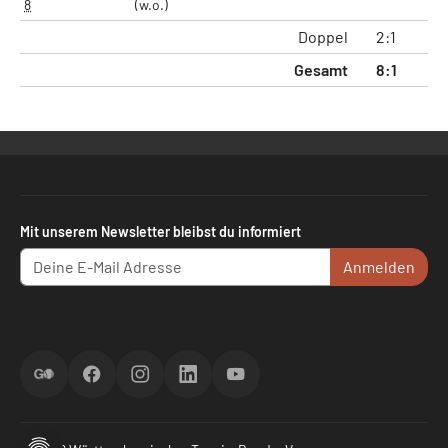
8
(w.o.)
Doppel
2:1
5:
Gesamt
8:1
17
Mit unserem Newsletter bleibst du informiert
Anmelden
ScoreGO
Facebook
Instagram
LinkedIn
YouTube