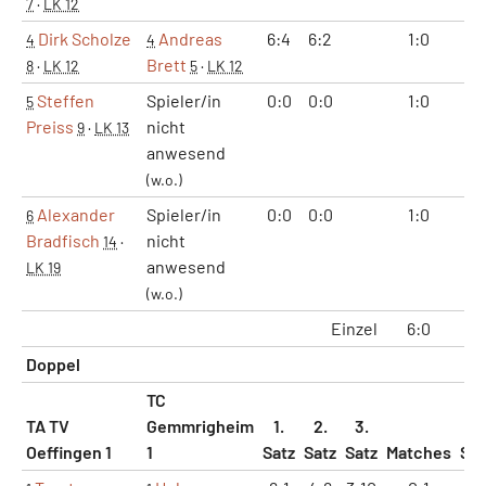
7
·
LK 12
Dirk Scholze
Andreas
6:4
6:2
1:0
2:
4
4
Brett
8
·
LK 12
5
·
LK 12
Steffen
Spieler/in
0:0
0:0
1:0
2:
5
Preiss
nicht
9
·
LK 13
anwesend
(w.o.)
Alexander
Spieler/in
0:0
0:0
1:0
2:
6
Bradfisch
nicht
14
·
anwesend
LK 19
(w.o.)
Einzel
6:0
12
Doppel
TC
TA TV
Gemmrigheim
1.
2.
3.
Oeffingen 1
1
Satz
Satz
Satz
Matches
Sät