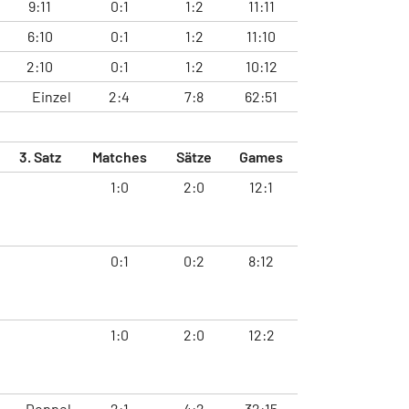
9:11
0:1
1:2
11:11
6:10
0:1
1:2
11:10
2:10
0:1
1:2
10:12
Einzel
2:4
7:8
62:51
3. Satz
Matches
Sätze
Games
1:0
2:0
12:1
0:1
0:2
8:12
1:0
2:0
12:2
Doppel
2:1
4:2
32:15