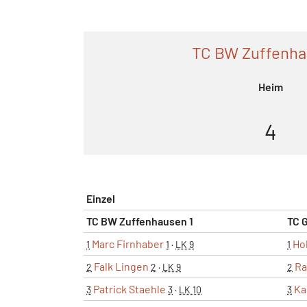
TC BW Zuffenha
Heim
4
Einzel
TC BW Zuffenhausen 1
TC 
Marc Firnhaber
Ho
1
1
·
LK 9
1
Falk Lingen
Ra
2
2
·
LK 9
2
Patrick Staehle
Ka
3
3
·
LK 10
3