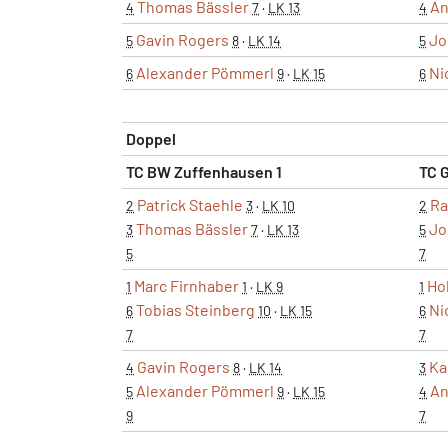
Thomas Bässler
An
4
7
·
LK 13
4
Gavin Rogers
Jo
5
8
·
LK 14
5
Alexander Pömmerl
Ni
6
9
·
LK 15
6
Doppel
TC BW Zuffenhausen 1
TC 
Patrick Staehle
Ra
2
3
·
LK 10
2
Thomas Bässler
Jo
3
7
·
LK 13
5
5
7
Marc Firnhaber
Ho
1
1
·
LK 9
1
Tobias Steinberg
Ni
6
10
·
LK 15
6
7
7
Gavin Rogers
Ka
4
8
·
LK 14
3
Alexander Pömmerl
An
5
9
·
LK 15
4
9
7