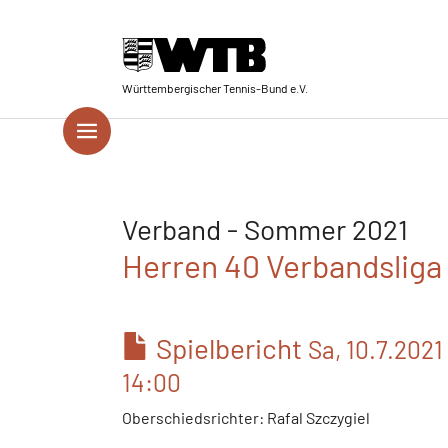
Skip to main navigation
Springe zum Seiteninhalt
Skip to page footer
Württembergischer Tennis-Bund e.V.
Verband - Sommer 2021
Herren 40 Verbandsliga 
Spielbericht
Sa, 10.7.2021
14:00
Oberschiedsrichter: Rafal Szczygiel