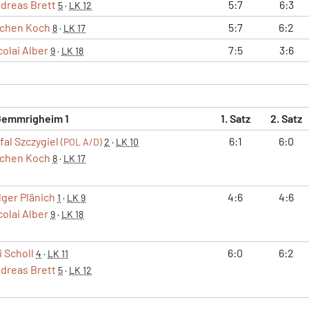
dreas Brett
5:7
6:3
5
·
LK 12
chen Koch
5:7
6:2
8
·
LK 17
colai Alber
7:5
3:6
9
·
LK 18
Gemmrigheim 1
1. Satz
2. Satz
fal Szczygiel
6:1
6:0
(POL A/D)
2
·
LK 10
chen Koch
8
·
LK 17
lger Plänich
4:6
4:6
1
·
LK 9
colai Alber
9
·
LK 18
i Scholl
6:0
6:2
4
·
LK 11
dreas Brett
5
·
LK 12