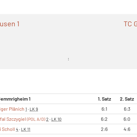
usen 1
TC 
:
Gemmrigheim 1
1. Satz
2. Satz
lger Plänich
6:1
6:3
1
·
LK 9
fal Szczygiel
6:2
6:0
(POL A/D)
2
·
LK 10
i Scholl
2:6
4:6
4
·
LK 11