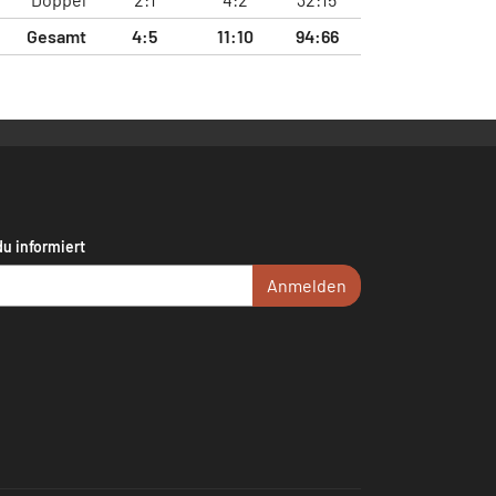
Gesamt
4:5
11:10
94:66
du informiert
Anmelden