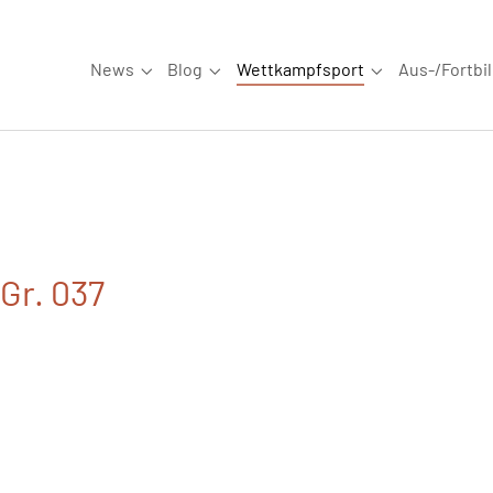
News
Blog
Wettkampfsport
Aus-/Fortbi
Submenu for "News"
Submenu for "Blog"
Submenu for "W
Gr. 037