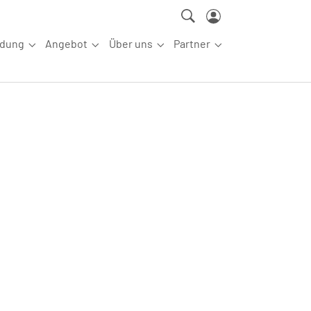
ldung
Angebot
Über uns
Partner
ettkampfsport"
Submenu for "Aus-/Fortbildung"
Submenu for "Angebot"
Submenu for "Über uns"
Submenu for "Partn