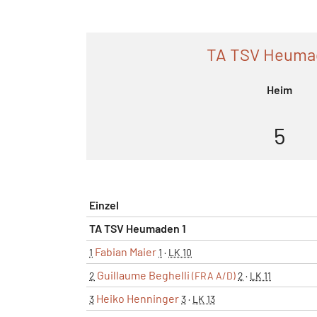
TA TSV Heuma
Heim
5
Einzel
TA TSV Heumaden 1
Fabian Maier
1
1
·
LK 10
Guillaume Beghelli
2
(FRA A/D)
2
·
LK 11
Heiko Henninger
3
3
·
LK 13