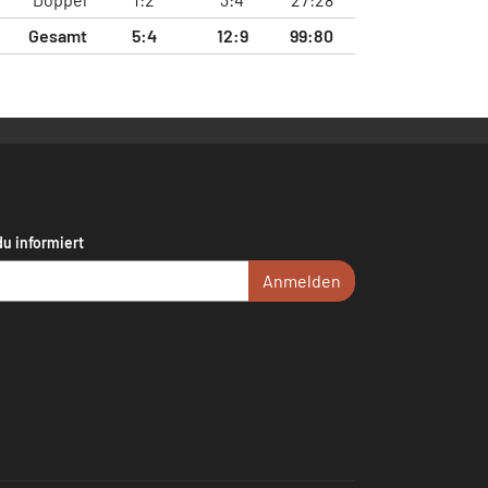
Gesamt
5:4
12:9
99:80
du informiert
Anmelden