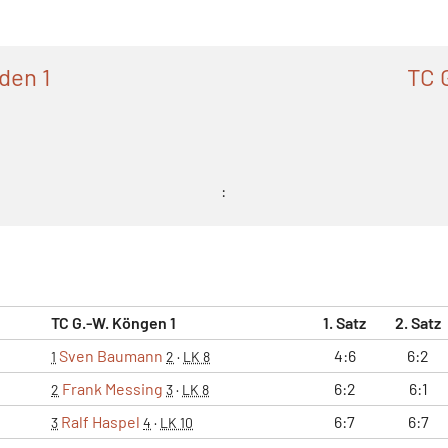
den 1
TC 
:
TC G.-W. Köngen 1
1. Satz
2. Satz
Sven Baumann
4:6
6:2
1
2
·
LK 8
Frank Messing
6:2
6:1
2
3
·
LK 8
Ralf Haspel
6:7
6:7
3
4
·
LK 10