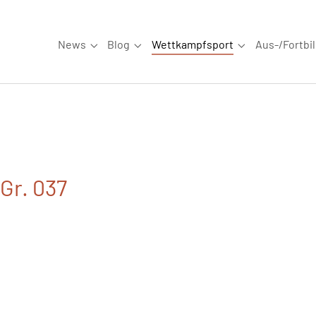
News
Blog
Wettkampfsport
Aus-/Fortbi
Submenu for "News"
Submenu for "Blog"
Submenu for "W
Gr. 037