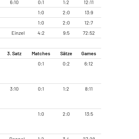
6:10
0:1
1:2
12:11
1:0
2:0
13:9
1:0
2:0
12:7
Einzel
4:2
9:5
72:52
3. Satz
Matches
Sätze
Games
0:1
0:2
6:12
3:10
0:1
1:2
8:11
1:0
2:0
13:5
Doppel
1:2
3:4
27:28