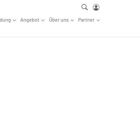
ldung
Angebot
Über uns
Partner
ettkampfsport"
Submenu for "Aus-/Fortbildung"
Submenu for "Angebot"
Submenu for "Über uns"
Submenu for "Partn