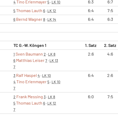
Tino Erlenmayer
6:3
6:7
4
5
·
LK 10
Thomas Lauth
6:4
7:5
5
6
·
LK 12
Bernd Wagner
6:4
6:3
6
8
·
LK 14
TC G.-W. Köngen 1
1. Satz
2. Satz
Sven Baumann
2:6
4:6
1
2
·
LK 8
Matthias Leiser
6
7
·
LK 13
7
Ralf Haspel
6:4
2:6
3
4
·
LK 10
Tino Erlenmayer
4
5
·
LK 10
7
Frank Messing
6:0
7:5
2
3
·
LK 8
Thomas Lauth
5
6
·
LK 12
7