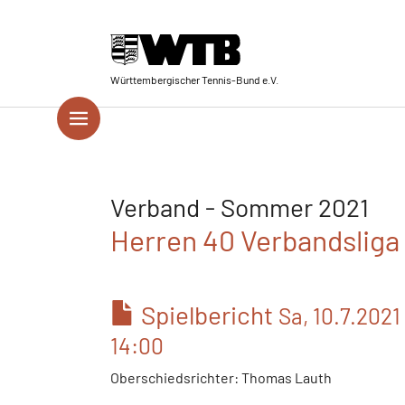
Skip to main navigation
Springe zum Seiteninhalt
Skip to page footer
Württembergischer Tennis-Bund e.V.
Verband - Sommer 2021
Herren 40 Verbandsliga 
Spielbericht
Sa, 10.7.2021
14:00
Oberschiedsrichter: Thomas Lauth