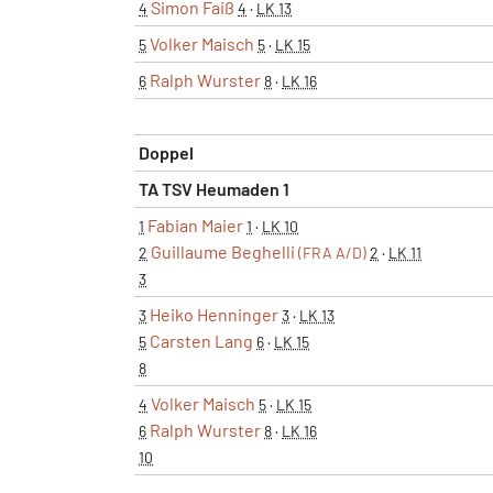
Simon Faiß
4
4
·
LK 13
Volker Maisch
5
5
·
LK 15
Ralph Wurster
6
8
·
LK 16
Doppel
TA TSV Heumaden 1
Fabian Maier
1
1
·
LK 10
Guillaume Beghelli
2
(FRA A/D)
2
·
LK 11
3
Heiko Henninger
3
3
·
LK 13
Carsten Lang
5
6
·
LK 15
8
Volker Maisch
4
5
·
LK 15
Ralph Wurster
6
8
·
LK 16
10