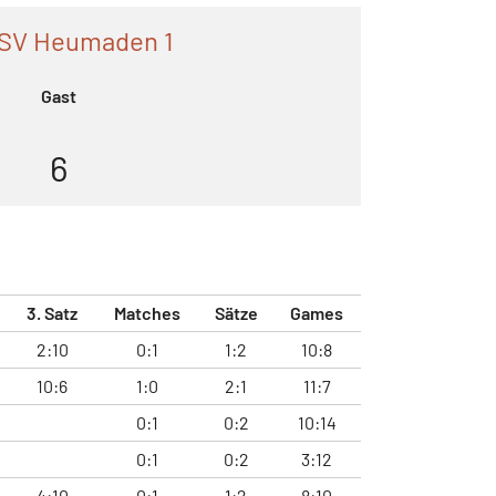
SV Heumaden 1
Gast
6
3. Satz
Matches
Sätze
Games
2:10
0:1
1:2
10:8
10:6
1:0
2:1
11:7
0:1
0:2
10:14
0:1
0:2
3:12
4:10
0:1
1:2
8:10