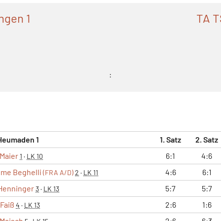
ngen 1
TA T
:
Heumaden 1
1. Satz
2. Satz
 Maier
6:1
4:6
1
·
LK 10
ume Beghelli
4:6
6:1
(FRA A/D)
2
·
LK 11
Henninger
5:7
5:7
3
·
LK 13
Faiß
2:6
1:6
4
·
LK 13
 Maisch
2:6
6:3