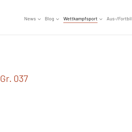
News
Blog
Wettkampfsport
Aus-/Fortbi
Submenu for "News"
Submenu for "Blog"
Submenu for "W
Gr. 037