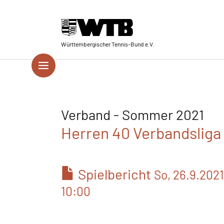
Skip to main navigation
Springe zum Seiteninhalt
Skip to page footer
Württembergischer Tennis-Bund e.V.
Verband - Sommer 2021
Herren 40 Verbandsliga 
Spielbericht
So, 26.9.2021
10:00