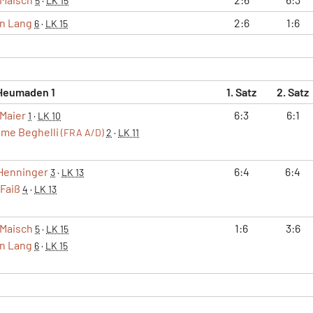
5
·
LK 15
n Lang
2:6
1:6
6
·
LK 15
Heumaden 1
1. Satz
2. Satz
 Maier
6:3
6:1
1
·
LK 10
ume Beghelli
(FRA A/D)
2
·
LK 11
Henninger
6:4
6:4
3
·
LK 13
Faiß
4
·
LK 13
 Maisch
1:6
3:6
5
·
LK 15
n Lang
6
·
LK 15