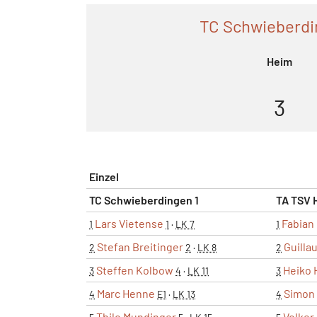
TC Schwieberdi
Heim
3
Einzel
TC Schwieberdingen 1
TA TSV 
Lars Vietense
Fabian
1
1
·
LK 7
1
Stefan Breitinger
Guilla
2
2
·
LK 8
2
Steffen Kolbow
Heiko 
3
4
·
LK 11
3
Marc Henne
Simon 
4
E1
·
LK 13
4
Thilo Mundinger
Volker