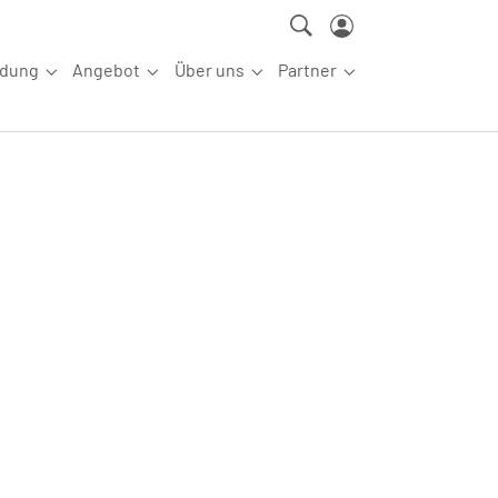
ldung
Angebot
Über uns
Partner
ettkampfsport"
Submenu for "Aus-/Fortbildung"
Submenu for "Angebot"
Submenu for "Über uns"
Submenu for "Partn