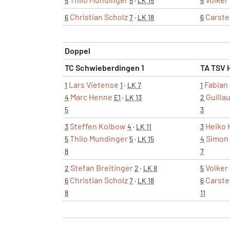
5
5
·
LK 15
5
Christian Scholz
Carste
6
7
·
LK 18
6
Doppel
TC Schwieberdingen 1
TA TSV 
Lars Vietense
Fabian
1
1
·
LK 7
1
Marc Henne
Guilla
4
E1
·
LK 13
2
5
3
Steffen Kolbow
Heiko 
3
4
·
LK 11
3
Thilo Mundinger
Simon 
5
5
·
LK 15
4
8
7
Stefan Breitinger
Volker
2
2
·
LK 8
5
Christian Scholz
Carste
6
7
·
LK 18
6
8
11