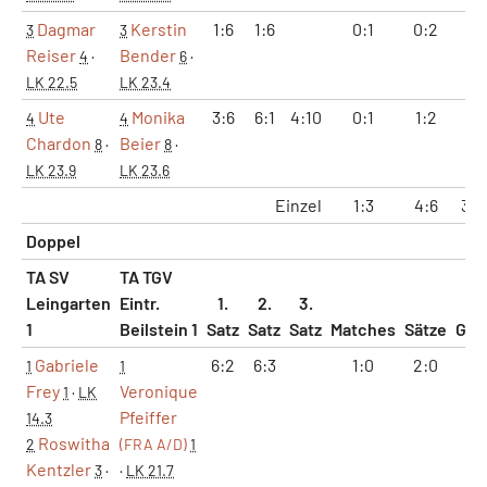
Dagmar
Kerstin
1:6
1:6
0:1
0:2
2:
3
3
Reiser
Bender
4
·
6
·
LK 22.5
LK 23.4
Ute
Monika
3:6
6:1
4:10
0:1
1:2
9:
4
4
Chardon
Beier
8
·
8
·
LK 23.9
LK 23.6
Einzel
1:3
4:6
33:
Doppel
TA SV
TA TGV
Leingarten
Eintr.
1.
2.
3.
1
Beilstein 1
Satz
Satz
Satz
Matches
Sätze
Gam
Gabriele
6:2
6:3
1:0
2:0
12
1
1
Frey
Veronique
1
·
LK
Pfeiffer
14.3
Roswitha
2
(FRA A/D)
1
Kentzler
3
·
·
LK 21.7