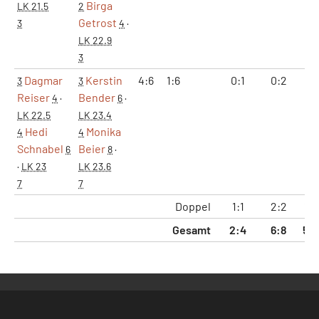
Birga
LK 21.5
2
Getrost
3
4
·
LK 22.9
3
Dagmar
Kerstin
4:6
1:6
0:1
0:2
5:
3
3
Reiser
Bender
4
·
6
·
LK 22.5
LK 23.4
Hedi
Monika
4
4
Schnabel
Beier
6
8
·
·
LK 23
LK 23.6
7
7
Doppel
1:1
2:2
17:
Gesamt
2:4
6:8
50: