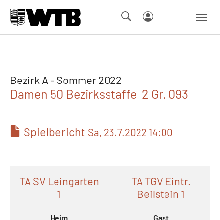
Skip to main navigation
Springe zum Seiteninhalt
Skip to page footer
Bezirk A - Sommer 2022
Damen 50 Bezirksstaffel 2 Gr. 093
Spielbericht
Sa, 23.7.2022 14:00
TA SV Leingarten
TA TGV Eintr.
1
Beilstein 1
Heim
Gast