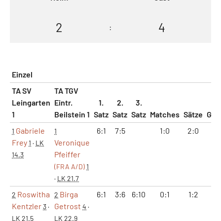
2
4
:
Einzel
TA SV
TA TGV
Leingarten
Eintr.
1.
2.
3.
1
Beilstein 1
Satz
Satz
Satz
Matches
Sätze
Gam
Gabriele
6:1
7:5
1:0
2:0
13
1
1
Frey
Veronique
1
·
LK
Pfeiffer
14.3
(FRA A/D)
1
·
LK 21.7
Roswitha
Birga
6:1
3:6
6:10
0:1
1:2
9:
2
2
Kentzler
Getrost
3
·
4
·
LK 21.5
LK 22.9