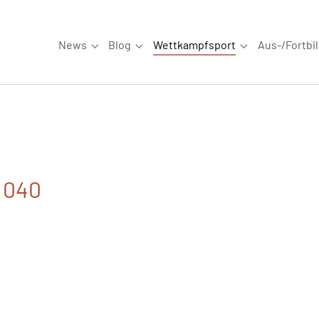
News
Blog
Wettkampfsport
Aus-/Fortbi
Submenu for "News"
Submenu for "Blog"
Submenu for "W
. 040