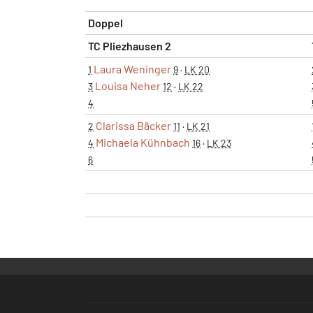
Doppel
TC Pliezhausen 2
Laura Weninger
1
9
·
LK 20
Louisa Neher
3
12
·
LK 22
4
Clarissa Bäcker
2
11
·
LK 21
Michaela Kühnbach
4
16
·
LK 23
6