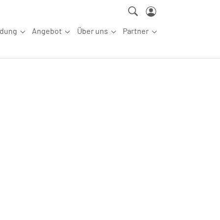
ldung
Angebot
Über uns
Partner
ettkampfsport"
Submenu for "Aus-/Fortbildung"
Submenu for "Angebot"
Submenu for "Über uns"
Submenu for "Partn