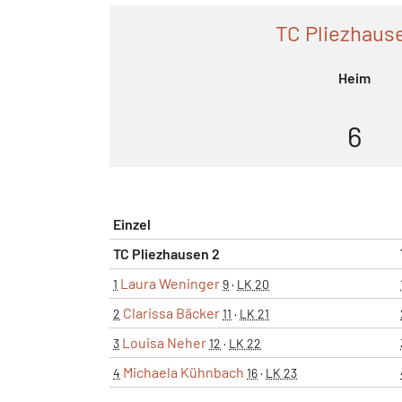
TC Pliezhaus
Heim
6
Einzel
TC Pliezhausen 2
Laura Weninger
1
9
·
LK 20
Clarissa Bäcker
2
11
·
LK 21
Louisa Neher
3
12
·
LK 22
Michaela Kühnbach
4
16
·
LK 23