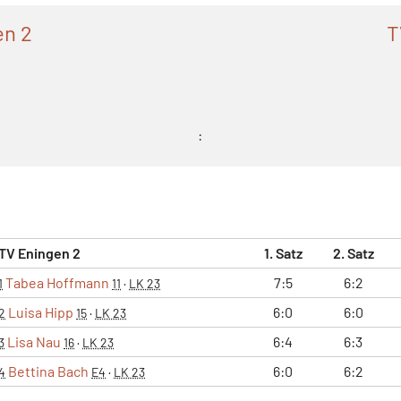
en 2
T
:
TV Eningen 2
1. Satz
2. Satz
Tabea Hoffmann
7:5
6:2
1
11
·
LK 23
Luisa Hipp
6:0
6:0
2
15
·
LK 23
Lisa Nau
6:4
6:3
3
16
·
LK 23
Bettina Bach
6:0
6:2
4
E4
·
LK 23