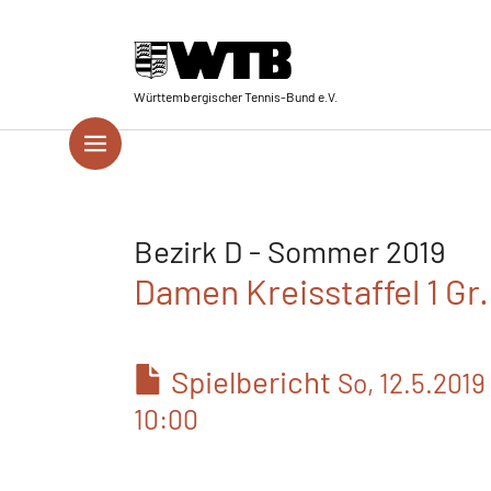
Skip to main navigation
Springe zum Seiteninhalt
Skip to page footer
Württembergischer Tennis-Bund e.V.
Bezirk D - Sommer 2019
Damen Kreisstaffel 1 Gr
Spielbericht
So, 12.5.2019
10:00