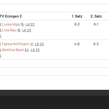
TV Eningen 2
1. Satz
2. Satz
Luisa Hipp
6:3
6:1
2
15
·
LK 23
Lisa Nau
3
16
·
LK 23
5
Tabea Hoffmann
4:6
6:3
1
11
·
LK 23
Bettina Bach
4
E4
·
LK 23
5