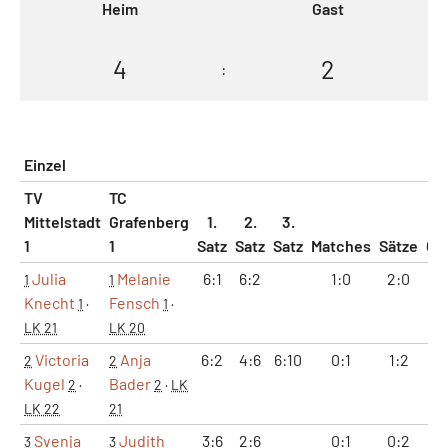
Heim
Gast
4
2
:
Einzel
TV
TC
Mittelstadt
Grafenberg
1.
2.
3.
1
1
Satz
Satz
Satz
Matches
Sätze
Ga
Julia
Melanie
6:1
6:2
1:0
2:0
1
1
1
Knecht
Fensch
1
·
1
·
LK 21
LK 20
Victoria
Anja
6:2
4:6
6:10
0:1
1:2
1
2
2
Kugel
Bader
2
·
2
·
LK
LK 22
21
Svenja
Judith
3:6
2:6
0:1
0:2
5
3
3