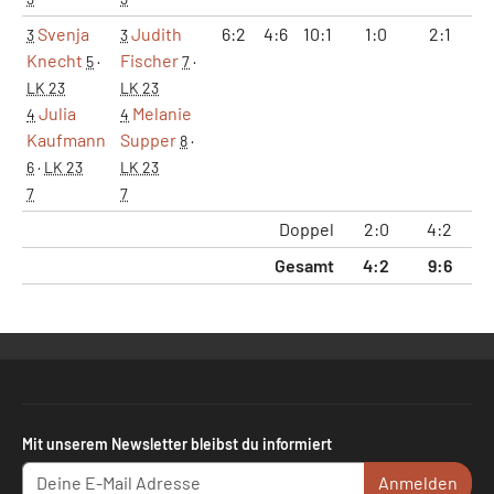
Svenja
Judith
6:2
4:6
10:1
1:0
2:1
1
3
3
Knecht
Fischer
5
·
7
·
LK 23
LK 23
Julia
Melanie
4
4
Kaufmann
Supper
8
·
6
·
LK 23
LK 23
7
7
Doppel
2:0
4:2
22
Gesamt
4:2
9:6
61
Mit unserem Newsletter bleibst du informiert
Anmelden