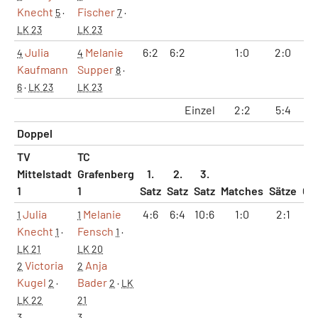
Knecht
Fischer
5
·
7
·
LK 23
LK 23
Julia
Melanie
6:2
6:2
1:0
2:0
1
4
4
Kaufmann
Supper
8
·
6
·
LK 23
LK 23
Einzel
2:2
5:4
39
Doppel
TV
TC
Mittelstadt
Grafenberg
1.
2.
3.
1
1
Satz
Satz
Satz
Matches
Sätze
Ga
Julia
Melanie
4:6
6:4
10:6
1:0
2:1
11
1
1
Knecht
Fensch
1
·
1
·
LK 21
LK 20
Victoria
Anja
2
2
Kugel
Bader
2
·
2
·
LK
LK 22
21
3
3