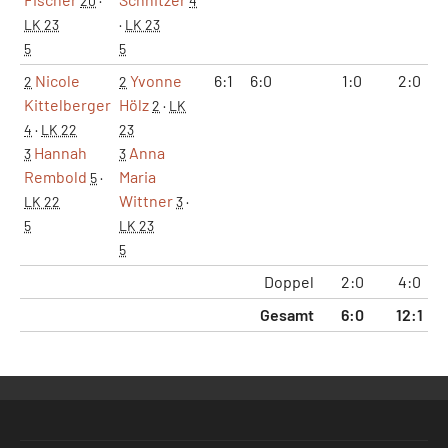
20
·
4
LK 23
·
LK 23
5
5
Nicole
Yvonne
6:1
6:0
1:0
2:0
2
2
Kittelberger
Hölz
2
·
LK
4
·
LK 22
23
Hannah
Anna
3
3
Rembold
Maria
5
·
Wittner
LK 22
3
·
5
LK 23
5
Doppel
2:0
4:0
Gesamt
6:0
12:1