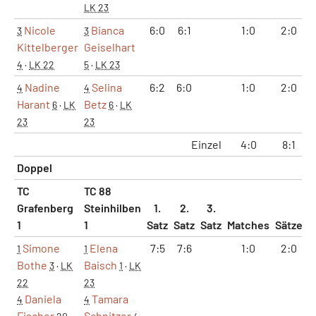
LK 23
Nicole
Bianca
6:0
6:1
1:0
2:0
3
3
Kittelberger
Geiselhart
4
·
LK 22
5
·
LK 23
Nadine
Selina
6:2
6:0
1:0
2:0
4
4
Harant
Betz
6
·
LK
6
·
LK
23
23
Einzel
4:0
8:1
Doppel
TC
TC 88
Grafenberg
Steinhilben
1.
2.
3.
1
1
Satz
Satz
Satz
Matches
Sätze
G
Simone
Elena
7:5
7:6
1:0
2:0
1
1
Bothe
Baisch
3
·
LK
1
·
LK
22
23
Daniela
Tamara
4
4
Fischer
Schnitzer