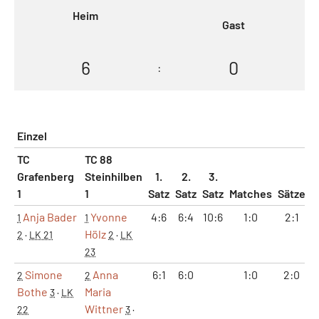
Heim
Gast
6
0
:
Einzel
TC
TC 88
Grafenberg
Steinhilben
1.
2.
3.
1
1
Satz
Satz
Satz
Matches
Sätze
G
Anja Bader
Yvonne
4:6
6:4
10:6
1:0
2:1
1
1
Hölz
2
·
LK 21
2
·
LK
23
Simone
Anna
6:1
6:0
1:0
2:0
2
2
Bothe
Maria
3
·
LK
Wittner
22
3
·