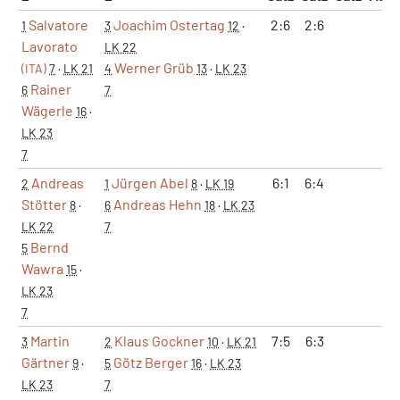
Salvatore
Joachim Ostertag
2:6
2:6
0:
1
3
12
·
Lavorato
LK 22
Werner Grüb
(ITA)
7
·
LK 21
4
13
·
LK 23
Rainer
6
7
Wägerle
16
·
LK 23
7
Andreas
Jürgen Abel
6:1
6:4
1:
2
1
8
·
LK 19
Stötter
Andreas Hehn
8
·
6
18
·
LK 23
LK 22
7
Bernd
5
Wawra
15
·
LK 23
7
Martin
Klaus Gockner
7:5
6:3
1:
3
2
10
·
LK 21
Gärtner
Götz Berger
9
·
5
16
·
LK 23
LK 23
7