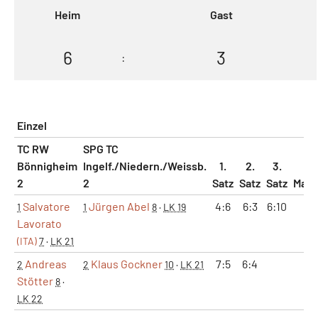
Heim
Gast
6
3
:
Einzel
TC RW
SPG TC
Bönnigheim
Ingelf./Niedern./Weissb.
1.
2.
3.
2
2
Satz
Satz
Satz
Matc
Salvatore
Jürgen Abel
4:6
6:3
6:10
0:
1
1
8
·
LK 19
Lavorato
(ITA)
7
·
LK 21
Andreas
Klaus Gockner
7:5
6:4
1:
2
2
10
·
LK 21
Stötter
8
·
LK 22