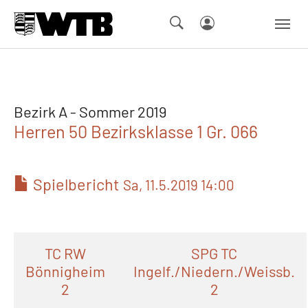
Skip to main navigation
Springe zum Seiteninhalt
Skip to page footer
Bezirk A - Sommer 2019
Herren 50 Bezirksklasse 1 Gr. 066
Spielbericht
Sa, 11.5.2019 14:00
TC RW
SPG TC
Bönnigheim
Ingelf./Niedern./Weissb.
2
2