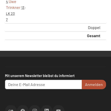
Uwe
4
Trinkner
13
·
LK 23
7
Doppel
2:
Gesamt
6:
Mit unserem Newsletter bleibst du informiert
Anmelden