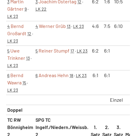
Martin
Joachim Ostertag
6:2
1:6
10:5
1:
3
3
12
·
Gärtner
9
·
LK 22
LK 23
Bernd
Werner Grüb
4:6
7:5
6:10
0:
4
4
13
·
LK 23
Großardt
12
·
LK 23
Uwe
Reiner Stumpf
6:2
6:1
1:
5
5
17
·
LK 23
Trinkner
13
·
LK 23
Bernd
Andreas Hehn
6:1
6:1
1:
6
6
18
·
LK 23
Wawra
15
·
LK 23
Einzel
4:
Doppel
TC RW
SPG TC
Bönnigheim
Ingelf./Niedern./Weissb.
1.
2.
3.
2
2
Satz
Satz
Satz
Matc