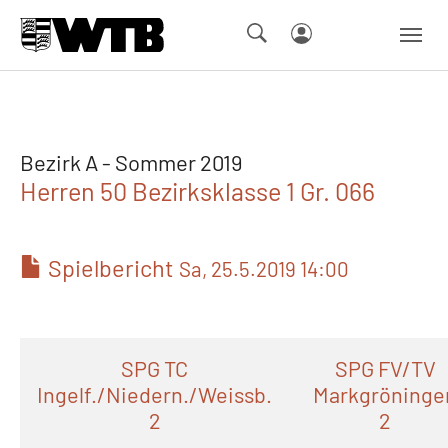
Skip to main navigation
Springe zum Seiteninhalt
Skip to page footer
Bezirk A - Sommer 2019
Herren 50 Bezirksklasse 1 Gr. 066
Spielbericht
Sa, 25.5.2019 14:00
SPG TC
SPG FV/TV
Ingelf./Niedern./Weissb.
Markgröninge
2
2