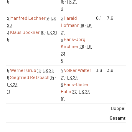
5
15
·
LK 21
3
Manfred Lechner
Harald
6:1
7:6
2
9
·
LK
3
Hofmann
20
16
·
LK
Klaus Gockner
3
10
·
LK 21
21
Hans-Jörg
5
5
Kirchner
26
·
LK
23
8
Werner Grüb
Volker Walter
0:6
3:6
5
13
·
LK 23
4
Siegfried Retzbach
6
14
·
21
·
LK 23
Hans-Dieter
LK 23
6
Hahn
11
27
·
LK 23
10
Doppel
Gesamt