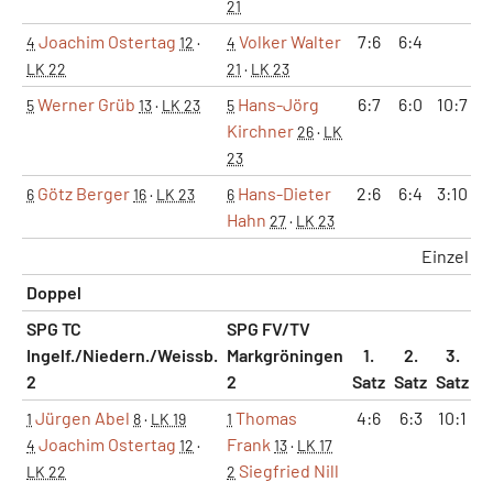
21
Joachim Ostertag
Volker Walter
7:6
6:4
4
12
·
4
LK 22
21
·
LK 23
Werner Grüb
Hans-Jörg
6:7
6:0
10:7
5
13
·
LK 23
5
Kirchner
26
·
LK
23
Götz Berger
Hans-Dieter
2:6
6:4
3:10
6
16
·
LK 23
6
Hahn
27
·
LK 23
Einzel
Doppel
SPG TC
SPG FV/TV
Ingelf./Niedern./Weissb.
Markgröningen
1.
2.
3.
2
2
Satz
Satz
Satz
M
Jürgen Abel
Thomas
4:6
6:3
10:1
1
8
·
LK 19
1
Joachim Ostertag
Frank
4
12
·
13
·
LK 17
Siegfried Nill
LK 22
2