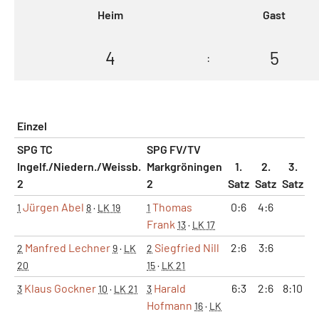
Heim
Gast
4
5
:
Einzel
SPG TC
SPG FV/TV
Ingelf./Niedern./Weissb.
Markgröningen
1.
2.
3.
2
2
Satz
Satz
Satz
M
Jürgen Abel
Thomas
0:6
4:6
1
8
·
LK 19
1
Frank
13
·
LK 17
Manfred Lechner
Siegfried Nill
2:6
3:6
2
9
·
LK
2
20
15
·
LK 21
Klaus Gockner
Harald
6:3
2:6
8:10
3
10
·
LK 21
3
Hofmann
16
·
LK