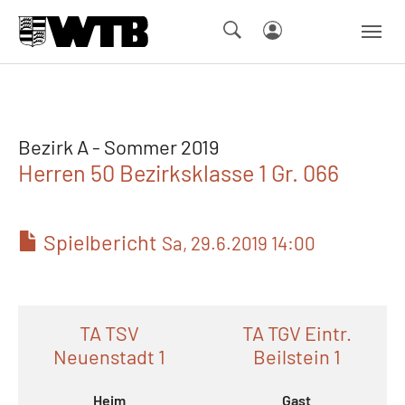
Skip to main navigation
Springe zum Seiteninhalt
Skip to page footer
Bezirk A - Sommer 2019
Herren 50 Bezirksklasse 1 Gr. 066
Spielbericht
Sa, 29.6.2019 14:00
TA TSV
TA TGV Eintr.
Neuenstadt 1
Beilstein 1
Heim
Gast