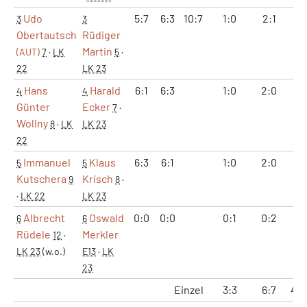
Udo
5:7
6:3
10:7
1:0
2:1
12:
3
3
Obertautsch
Rüdiger
Martin
(AUT)
7
·
LK
5
·
22
LK 23
Hans
Harald
6:1
6:3
1:0
2:0
12
4
4
Günter
Ecker
7
·
Wollny
8
·
LK
LK 23
22
Immanuel
Klaus
6:3
6:1
1:0
2:0
12
5
5
Kutschera
Krisch
9
8
·
·
LK 22
LK 23
Albrecht
Oswald
0:0
0:0
0:1
0:2
0:
6
6
Rüdele
Merkler
12
·
LK 23
(w.o.)
E13
·
LK
23
Einzel
3:3
6:7
42: