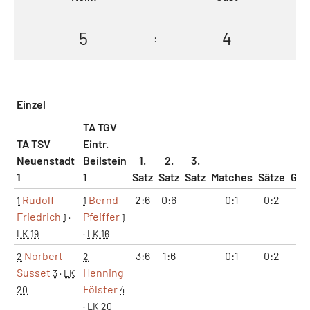
5
4
:
Einzel
TA TGV
TA TSV
Eintr.
Neuenstadt
Beilstein
1.
2.
3.
1
1
Satz
Satz
Satz
Matches
Sätze
Ga
Rudolf
Bernd
2:6
0:6
0:1
0:2
2:
1
1
Friedrich
Pfeiffer
1
·
1
LK 19
·
LK 16
Norbert
3:6
1:6
0:1
0:2
4:
2
2
Susset
Henning
3
·
LK
Fölster
20
4
·
LK 20