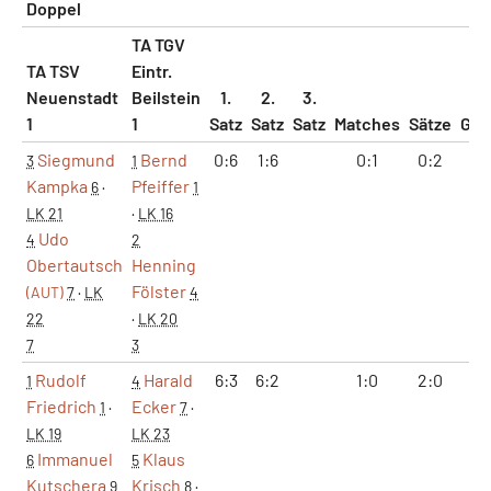
Doppel
TA TGV
TA TSV
Eintr.
Neuenstadt
Beilstein
1.
2.
3.
1
1
Satz
Satz
Satz
Matches
Sätze
Ga
Siegmund
Bernd
0:6
1:6
0:1
0:2
1:
3
1
Kampka
Pfeiffer
6
·
1
LK 21
·
LK 16
Udo
4
2
Obertautsch
Henning
Fölster
(AUT)
7
·
LK
4
22
·
LK 20
7
3
Rudolf
Harald
6:3
6:2
1:0
2:0
12
1
4
Friedrich
Ecker
1
·
7
·
LK 19
LK 23
Immanuel
Klaus
6
5
Kutschera
Krisch
9
8
·