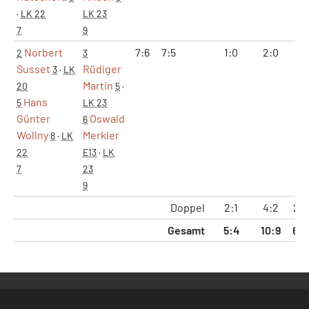
·
LK 22
LK 23
7
9
Norbert
7:6
7:5
1:0
2:0
14:
2
3
Susset
Rüdiger
3
·
LK
Martin
20
5
·
Hans
5
LK 23
Günter
Oswald
6
Wollny
Merkler
8
·
LK
22
E13
·
LK
7
23
9
Doppel
2:1
4:2
27:
Gesamt
5:4
10:9
69: