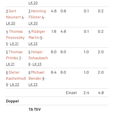
LK 20
Gert
Henning
4:6
0:6
0:1
0:2
4
3
3
Neunert
Fölster
4
·
4
·
LK 20
LK 20
Thomas
Rüdiger
1:6
4:6
0:1
0:2
5
4
4
Posovszky
Martin
5
·
5
·
LK 21
LK 23
Thomas
Holger
6:0
6:0
1:0
2:0
1
5
5
Primbs
Schaubach
7
·
LK 21
6
·
LK 23
Dieter
Michael
6:4
6:0
1:0
2:0
1
6
6
Kachelmuß
Bender
9
·
9
·
LK 23
LK 23
Einzel
2:4
4:8
45
Doppel
TA TGV