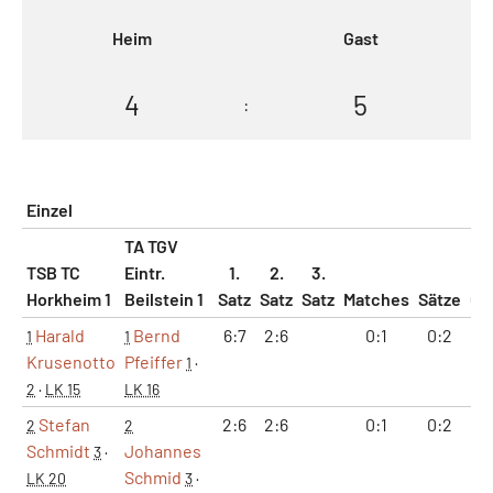
Heim
Gast
4
5
:
Einzel
TA TGV
TSB TC
Eintr.
1.
2.
3.
Horkheim 1
Beilstein 1
Satz
Satz
Satz
Matches
Sätze
Ga
Harald
Bernd
6:7
2:6
0:1
0:2
8
1
1
Krusenotto
Pfeiffer
1
·
2
·
LK 15
LK 16
Stefan
2:6
2:6
0:1
0:2
4
2
2
Schmidt
Johannes
3
·
Schmid
LK 20
3
·