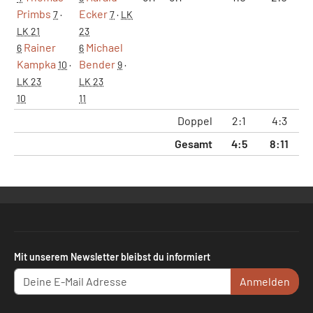
Primbs
Ecker
7
·
7
·
LK
LK 21
23
Rainer
Michael
6
6
Kampka
Bender
10
·
9
·
LK 23
LK 23
10
11
Doppel
2:1
4:3
28
Gesamt
4:5
8:11
73
Mit unserem Newsletter bleibst du informiert
Anmelden