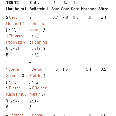
TSB TC
Eintr.
1.
2.
3.
Horkheim 1
Beilstein 1
Satz
Satz
Satz
Matches
Sätze
Ga
Gert
6:7
7:6
10:8
1:0
2:1
14
2
2
Neunert
Johannes
4
·
Schmid
LK 20
3
·
Thomas
3
LK 20
Posovszky
Henning
3
Fölster
5
·
LK 21
4
·
5
LK 20
5
Stefan
Bernd
1:6
1:6
0:1
0:2
2
1
1
Schmidt
Pfeiffer
3
·
1
·
LK 20
LK 16
Dieter
Rüdiger
5
4
Kachelmuß
Martin
5
·
9
·
LK 23
LK 23
6
5
Thomas
Harald
6:1
6:1
1:0
2:0
1
4
5