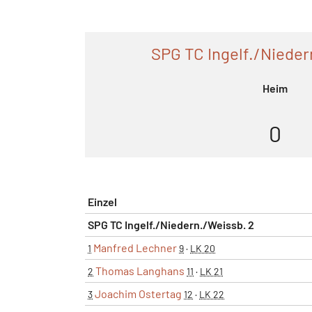
SPG TC Ingelf./Nieder
Heim
0
Einzel
SPG TC Ingelf./Niedern./Weissb. 2
Manfred Lechner
1
9
·
LK 20
Thomas Langhans
2
11
·
LK 21
Joachim Ostertag
3
12
·
LK 22