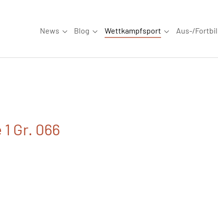
News
Blog
Wettkampfsport
Aus-/Fortbi
Submenu for "News"
Submenu for "Blog"
Submenu for "W
 1 Gr. 066