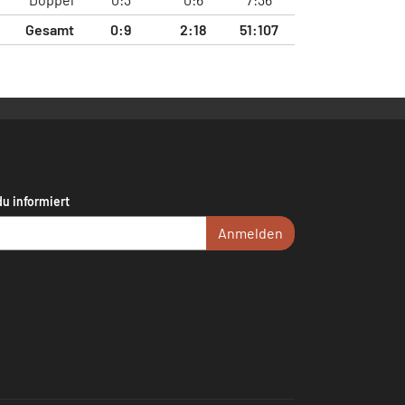
Gesamt
0:9
2:18
51:107
du informiert
Anmelden