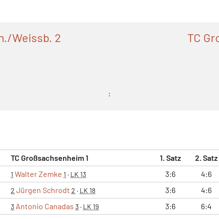
n./Weissb. 2
TC Gr
:
TC Großsachsenheim 1
1. Satz
2. Satz
Walter Zemke
3:6
4:6
1
1
·
LK 13
Jürgen Schrodt
3:6
4:6
2
2
·
LK 18
Antonio Canadas
3:6
6:4
3
3
·
LK 19