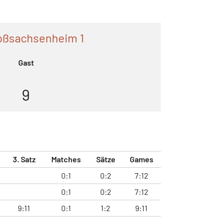
oßsachsenheim 1
Gast
9
3. Satz
Matches
Sätze
Games
0:1
0:2
7:12
0:1
0:2
7:12
9:11
0:1
1:2
9:11