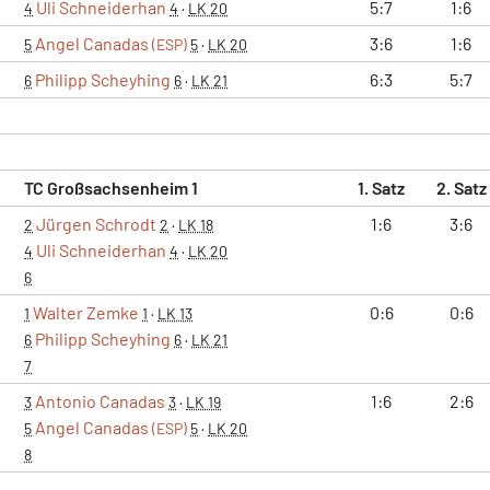
Uli Schneiderhan
5:7
1:6
4
4
·
LK 20
Angel Canadas
3:6
1:6
5
(ESP)
5
·
LK 20
Philipp Scheyhing
6:3
5:7
6
6
·
LK 21
TC Großsachsenheim 1
1. Satz
2. Satz
Jürgen Schrodt
1:6
3:6
2
2
·
LK 18
Uli Schneiderhan
4
4
·
LK 20
6
Walter Zemke
0:6
0:6
1
1
·
LK 13
Philipp Scheyhing
6
6
·
LK 21
7
Antonio Canadas
1:6
2:6
3
3
·
LK 19
Angel Canadas
5
(ESP)
5
·
LK 20
8