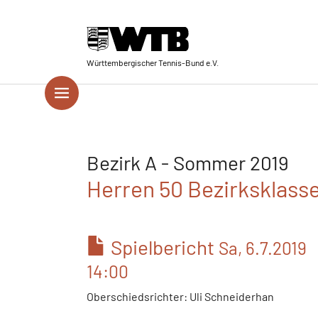
Skip to main navigation
Springe zum Seiteninhalt
Skip to page footer
Württembergischer Tennis-Bund e.V.
Bezirk A - Sommer 2019
Herren 50 Bezirksklasse
Spielbericht
Sa, 6.7.2019
14:00
Oberschiedsrichter: Uli Schneiderhan