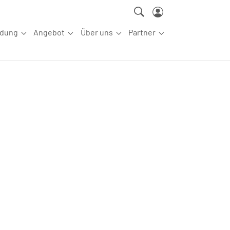
ldung
Angebot
Über uns
Partner
ettkampfsport"
Submenu for "Aus-/Fortbildung"
Submenu for "Angebot"
Submenu for "Über uns"
Submenu for "Partn