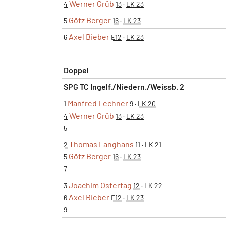
Werner Grüb
4
13
·
LK 23
Götz Berger
5
16
·
LK 23
Axel Bieber
6
E12
·
LK 23
Doppel
SPG TC Ingelf./Niedern./Weissb. 2
Manfred Lechner
1
9
·
LK 20
Werner Grüb
4
13
·
LK 23
5
Thomas Langhans
2
11
·
LK 21
Götz Berger
5
16
·
LK 23
7
Joachim Ostertag
3
12
·
LK 22
Axel Bieber
6
E12
·
LK 23
9