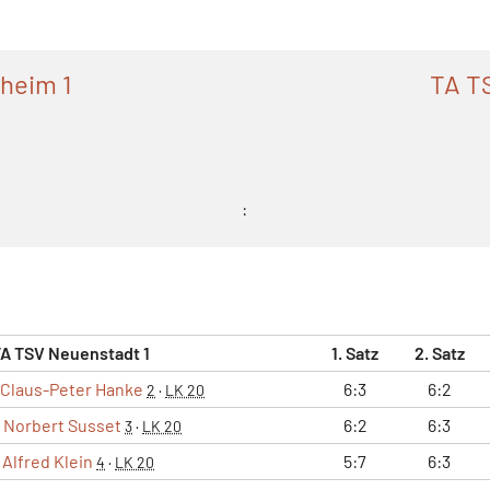
heim 1
TA T
:
A TSV Neuenstadt 1
1. Satz
2. Satz
Claus-Peter Hanke
6:3
6:2
2
·
LK 20
Norbert Susset
6:2
6:3
3
·
LK 20
Alfred Klein
5:7
6:3
4
·
LK 20