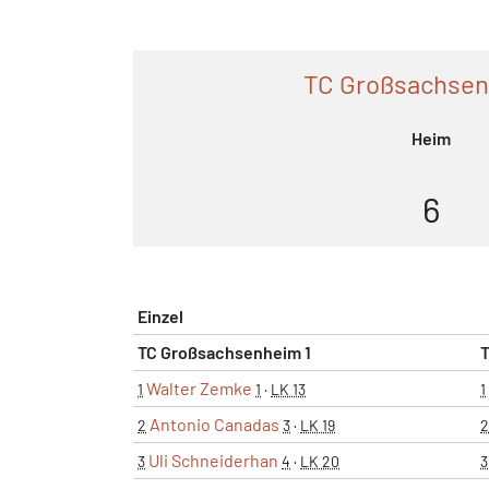
TC Großsachsen
Heim
6
Einzel
TC Großsachsenheim 1
T
Walter Zemke
1
1
·
LK 13
1
Antonio Canadas
2
3
·
LK 19
2
Uli Schneiderhan
3
4
·
LK 20
3