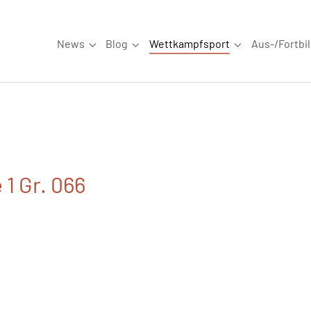
News
Blog
Wettkampfsport
Aus-/Fortbi
Submenu for "News"
Submenu for "Blog"
Submenu for "W
 1 Gr. 066