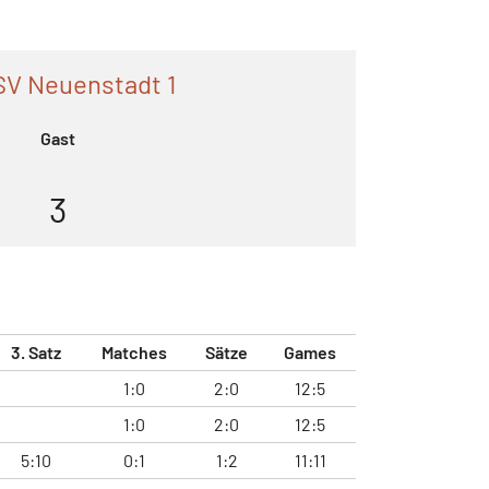
SV Neuenstadt 1
Gast
3
3. Satz
Matches
Sätze
Games
1:0
2:0
12:5
1:0
2:0
12:5
5:10
0:1
1:2
11:11