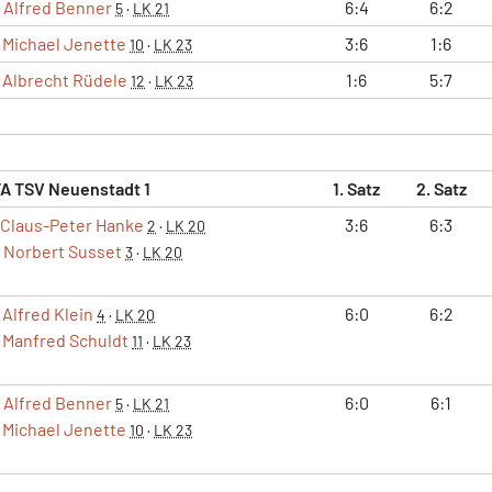
Alfred Benner
6:4
6:2
5
·
LK 21
Michael Jenette
3:6
1:6
10
·
LK 23
Albrecht Rüdele
1:6
5:7
12
·
LK 23
A TSV Neuenstadt 1
1. Satz
2. Satz
Claus-Peter Hanke
3:6
6:3
2
·
LK 20
Norbert Susset
3
·
LK 20
Alfred Klein
6:0
6:2
4
·
LK 20
Manfred Schuldt
11
·
LK 23
Alfred Benner
6:0
6:1
5
·
LK 21
Michael Jenette
10
·
LK 23