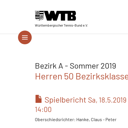
Skip to main navigation
Springe zum Seiteninhalt
Skip to page footer
Württembergischer Tennis-Bund e.V.
Bezirk A - Sommer 2019
Herren 50 Bezirksklasse
Spielbericht
Sa, 18.5.2019
14:00
Oberschiedsrichter: Hanke, Claus - Peter