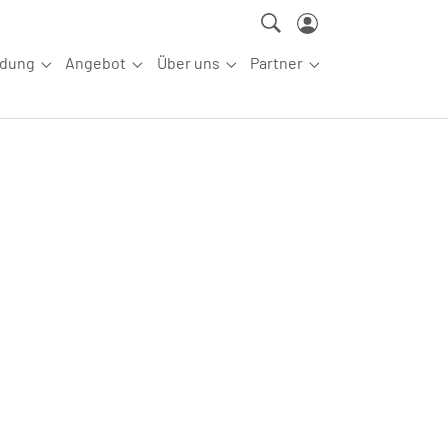
ldung
Angebot
Über uns
Partner
ettkampfsport"
Submenu for "Aus-/Fortbildung"
Submenu for "Angebot"
Submenu for "Über uns"
Submenu for "Partn