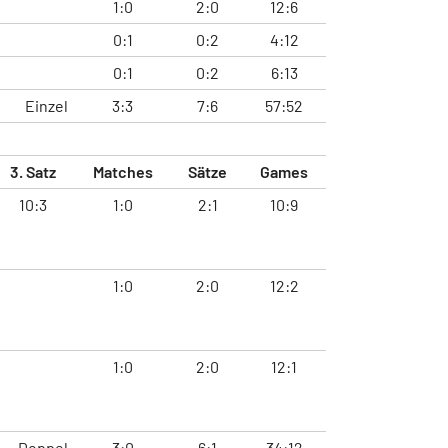
1:0
2:0
12:6
0:1
0:2
4:12
0:1
0:2
6:13
Einzel
3:3
7:6
57:52
3. Satz
Matches
Sätze
Games
10:3
1:0
2:1
10:9
1:0
2:0
12:2
1:0
2:0
12:1
Doppel
3:0
6:1
34:12