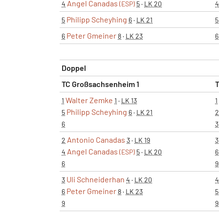
Angel Canadas
4
(ESP)
5
·
LK 20
4
Philipp Scheyhing
5
6
·
LK 21
5
Peter Gmeiner
6
8
·
LK 23
6
Doppel
TC Großsachsenheim 1
T
Walter Zemke
1
1
·
LK 13
1
Philipp Scheyhing
5
6
·
LK 21
2
6
3
Antonio Canadas
2
3
·
LK 19
3
Angel Canadas
4
(ESP)
5
·
LK 20
6
6
9
Uli Schneiderhan
3
4
·
LK 20
4
Peter Gmeiner
6
8
·
LK 23
5
9
9