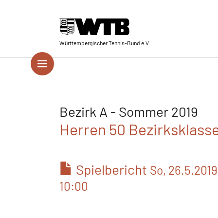
Skip to main navigation
Springe zum Seiteninhalt
Skip to page footer
Württembergischer Tennis-Bund e.V.
Bezirk A - Sommer 2019
Herren 50 Bezirksklasse
Spielbericht
So, 26.5.2019
10:00