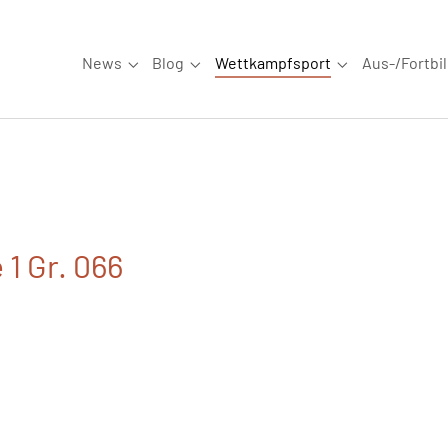
News
Blog
Wettkampfsport
Aus-/Fortbi
Submenu for "News"
Submenu for "Blog"
Submenu for "W
 1 Gr. 066