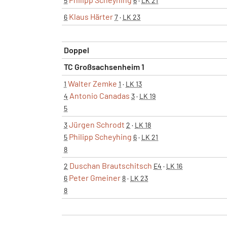
5
6
·
LK 21
Klaus Härter
6
7
·
LK 23
Doppel
TC Großsachsenheim 1
Walter Zemke
1
1
·
LK 13
Antonio Canadas
4
3
·
LK 19
5
Jürgen Schrodt
3
2
·
LK 18
Philipp Scheyhing
5
6
·
LK 21
8
Duschan Brautschitsch
2
E4
·
LK 16
Peter Gmeiner
6
8
·
LK 23
8