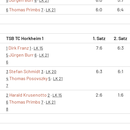
5
6
·
LK 21
Thomas Primbs
6:0
6:4
6
7
·
LK 21
TSB TC Horkheim 1
1. Satz
2. Satz
Dirk Franz
7:6
6:3
1
1
·
LK 15
Jürgen Burr
5
6
·
LK 21
6
Stefan Schmidt
6:3
6:1
3
3
·
LK 20
Thomas Posovszky
4
5
·
LK 21
7
Harald Krusenotto
2:6
1:6
2
2
·
LK 15
Thomas Primbs
6
7
·
LK 21
8