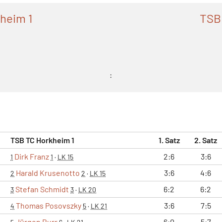
heim 1
TSB
:
TSB TC Horkheim 1
1. Satz
2. Satz
Dirk Franz
2:6
3:6
1
1
·
LK 15
Harald Krusenotto
3:6
4:6
2
2
·
LK 15
Stefan Schmidt
6:2
6:2
3
3
·
LK 20
Thomas Posovszky
3:6
7:5
4
5
·
LK 21
Jürgen Burr
6:0
5:7