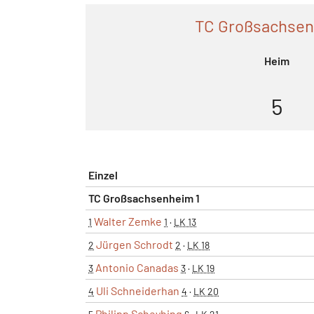
TC Großsachsen
Heim
5
Einzel
TC Großsachsenheim 1
Walter Zemke
1
1
·
LK 13
Jürgen Schrodt
2
2
·
LK 18
Antonio Canadas
3
3
·
LK 19
Uli Schneiderhan
4
4
·
LK 20
Philipp Scheyhing