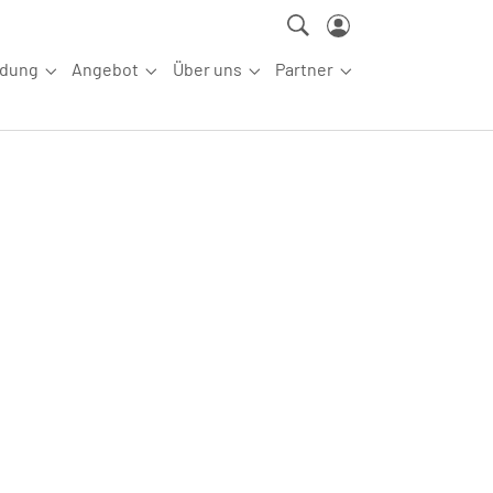
ldung
Angebot
Über uns
Partner
ettkampfsport"
Submenu for "Aus-/Fortbildung"
Submenu for "Angebot"
Submenu for "Über uns"
Submenu for "Partn