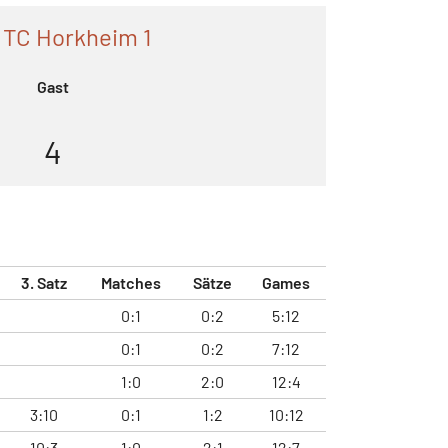
 TC Horkheim 1
Gast
4
3. Satz
Matches
Sätze
Games
0:1
0:2
5:12
0:1
0:2
7:12
1:0
2:0
12:4
3:10
0:1
1:2
10:12
10:3
1:0
2:1
12:7