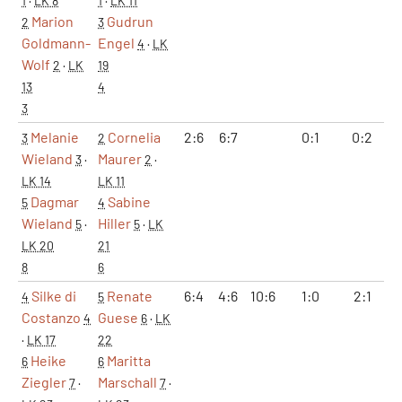
1
·
LK 8
1
·
LK 11
Marion
Gudrun
2
3
Goldmann-
Engel
4
·
LK
Wolf
2
·
LK
19
13
4
3
Melanie
Cornelia
2:6
6:7
0:1
0:2
3
2
Wieland
Maurer
3
·
2
·
LK 14
LK 11
Dagmar
Sabine
5
4
Wieland
Hiller
5
·
5
·
LK
LK 20
21
8
6
Silke di
Renate
6:4
4:6
10:6
1:0
2:1
1
4
5
Costanzo
Guese
4
6
·
LK
·
LK 17
22
Heike
Maritta
6
6
Ziegler
Marschall
7
·
7
·