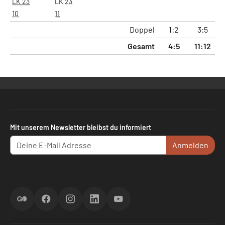
LK 23
LK 23
10
11
Doppel
1:2
3:5
2
Gesamt
4:5
11:12
8
Mit unserem Newsletter bleibst du informiert
Anmelden
ScoreGO
Facebook
Instagram
LinkedIn
YouTube