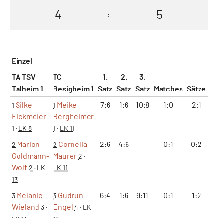
4
5
:
Einzel
TA TSV
TC
1.
2.
3.
Talheim 1
Besigheim 1
Satz
Satz
Satz
Matches
Sätze
G
Silke
Meike
7:6
1:6
10:8
1:0
2:1
9
1
1
Eickmeier
Bergheimer
1
·
LK 8
1
·
LK 11
Marion
Cornelia
2:6
4:6
0:1
0:2
6
2
2
Goldmann-
Maurer
2
·
Wolf
2
·
LK
LK 11
13
Melanie
Gudrun
6:4
1:6
9:11
0:1
1:2
3
3
Wieland
Engel
3
·
4
·
LK