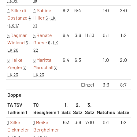
LK 14
19
Silke di
Sabine
6:2
6:4
1:0
2:0
1
4
4
Costanzo
Hiller
4
5
·
LK
·
LK 17
21
Dagmar
Renate
6:4
3:6
11:13
0:1
1:2
5
5
Wieland
Guese
5
·
6
·
LK
LK 20
22
Heike
Maritta
6:4
6:3
1:0
2:0
1
6
6
Ziegler
Marschall
7
·
7
·
LK 23
LK 23
Einzel
3:3
8:7
5
Doppel
TA TSV
TC
1.
2.
3.
Talheim 1
Besigheim 1
Satz
Satz
Satz
Matches
Sätze
G
Silke
Meike
6:3
3:6
7:10
0:1
1:2
9
1
1
Eickmeier
Bergheimer