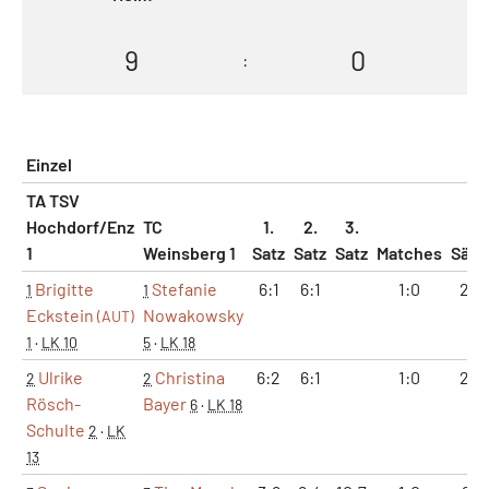
9
0
:
Einzel
TA TSV
Hochdorf/Enz
TC
1.
2.
3.
1
Weinsberg 1
Satz
Satz
Satz
Matches
Sätz
Brigitte
Stefanie
6:1
6:1
1:0
2:0
1
1
Eckstein
Nowakowsky
(AUT)
1
·
LK 10
5
·
LK 18
Ulrike
Christina
6:2
6:1
1:0
2:0
2
2
Rösch-
Bayer
6
·
LK 18
Schulte
2
·
LK
13