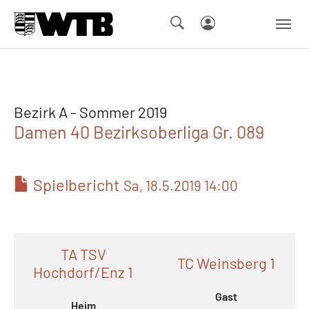
Skip to main navigation
Springe zum Seiteninhalt
Skip to page footer
Bezirk A - Sommer 2019
Damen 40 Bezirksoberliga Gr. 089
Spielbericht
Sa, 18.5.2019 14:00
TA TSV
TC Weinsberg 1
Hochdorf/Enz 1
Gast
Heim