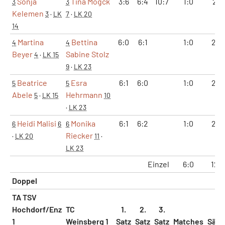
Sonja
Tina Mogck
3:6
6:4
10:7
1:0
2:1
3
3
Kelemen
3
·
LK
7
·
LK 20
14
Martina
Bettina
6:0
6:1
1:0
2:0
4
4
Beyer
Sabine Stolz
4
·
LK 15
9
·
LK 23
Beatrice
Esra
6:1
6:0
1:0
2:0
5
5
Abele
Hehrmann
5
·
LK 15
10
·
LK 23
Heidi Malisi
Monika
6:1
6:2
1:0
2:0
6
6
6
Riecker
·
LK 20
11
·
LK 23
Einzel
6:0
12:1
Doppel
TA TSV
Hochdorf/Enz
TC
1.
2.
3.
1
Weinsberg 1
Satz
Satz
Satz
Matches
Sätz