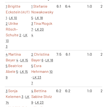
Brigitte
Stefanie
6:1
6:4
1:0
2:0
1
1
Eckstein
Nowakowsky
(AUT)
1
·
LK 10
5
·
LK 18
Ulrike
Tina Mogck
2
3
Rösch-
7
·
LK 20
Schulte
2
·
LK
4
13
3
Martina
Christina
7:5
6:1
1:0
2:0
4
2
Beyer
Bayer
4
·
LK 15
6
·
LK 18
Beatrice
Esra
5
5
Abele
Hehrmann
5
·
LK 15
10
9
·
LK 23
7
Sonja
Bettina
6:2
6:2
1:0
2:0
3
4
Kelemen
Sabine Stolz
3
·
LK
14
9
·
LK 23