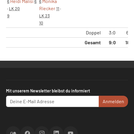
Heidi Malisi
Monika
6
6
6
Riecker
·
LK 20
11
·
9
LK 23
10
Doppel
3:0
6:0
Gesamt
9:0
18:1
Mit unserem Newsletter bleibst du informiert
Anmelden