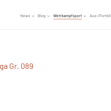
News
Blog
Wettkampfsport
Aus-/Fortbi
Submenu for "News"
Submenu for "Blog"
Submenu for "W
ga Gr. 089