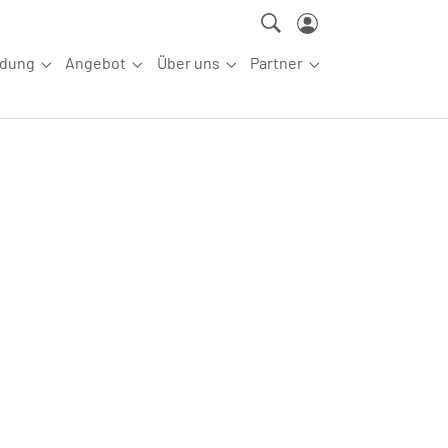
ldung
Angebot
Über uns
Partner
ettkampfsport"
Submenu for "Aus-/Fortbildung"
Submenu for "Angebot"
Submenu for "Über uns"
Submenu for "Partn