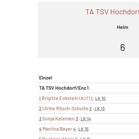
TA TSV Hochdorf
Heim
6
Einzel
TA TSV Hochdorf/Enz 1
Brigitte Eckstein
1
(AUT)
1
·
LK 10
Ulrike Rösch-Schulte
2
2
·
LK 13
Sonja Kelemen
3
3
·
LK 14
Martina Beyer
4
4
·
LK 15
Beatrice Abele