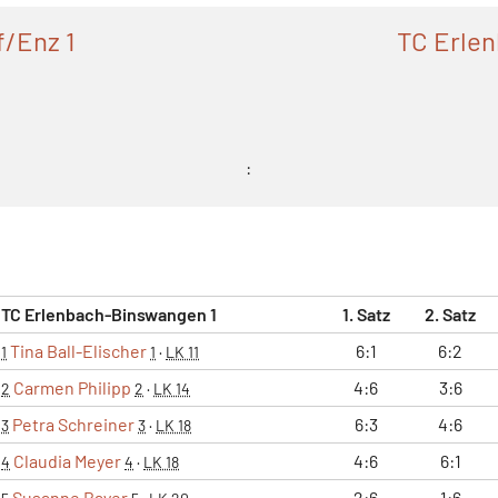
/Enz 1
TC Erle
:
TC Erlenbach-Binswangen 1
1. Satz
2. Satz
Tina Ball-Elischer
6:1
6:2
1
1
·
LK 11
Carmen Philipp
4:6
3:6
2
2
·
LK 14
Petra Schreiner
6:3
4:6
3
3
·
LK 18
Claudia Meyer
4:6
6:1
4
4
·
LK 18
Susanne Bayer
2:6
1:6