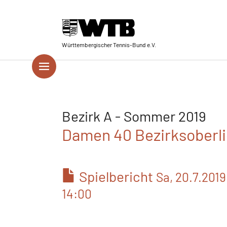
Skip to main navigation
Springe zum Seiteninhalt
Skip to page footer
Württembergischer Tennis-Bund e.V.
Bezirk A - Sommer 2019
Damen 40 Bezirksoberli
Spielbericht
Sa, 20.7.2019
14:00