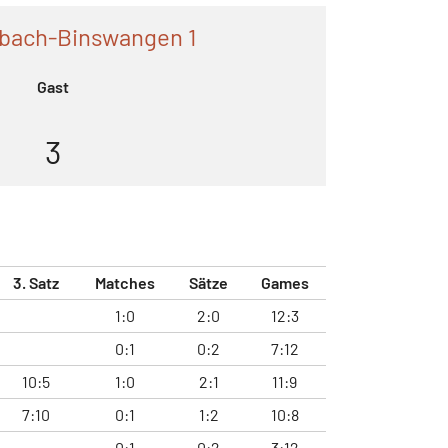
nbach-Binswangen 1
Gast
3
3. Satz
Matches
Sätze
Games
1:0
2:0
12:3
0:1
0:2
7:12
10:5
1:0
2:1
11:9
7:10
0:1
1:2
10:8
0:1
0:2
3:12