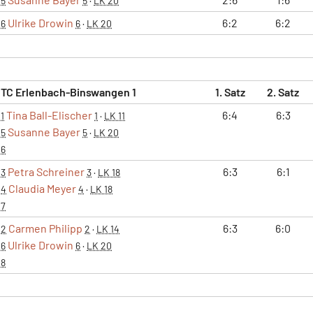
5
5
·
LK 20
Ulrike Drowin
6:2
6:2
6
6
·
LK 20
TC Erlenbach-Binswangen 1
1. Satz
2. Satz
Tina Ball-Elischer
6:4
6:3
1
1
·
LK 11
Susanne Bayer
5
5
·
LK 20
6
Petra Schreiner
6:3
6:1
3
3
·
LK 18
Claudia Meyer
4
4
·
LK 18
7
Carmen Philipp
6:3
6:0
2
2
·
LK 14
Ulrike Drowin
6
6
·
LK 20
8