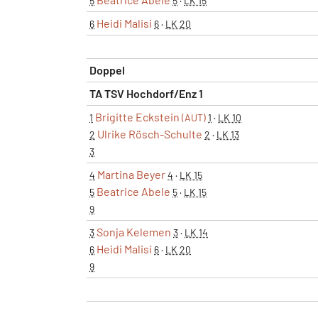
5
5
·
LK 15
Heidi Malisi
6
6
·
LK 20
Doppel
TA TSV Hochdorf/Enz 1
Brigitte Eckstein
1
(AUT)
1
·
LK 10
Ulrike Rösch-Schulte
2
2
·
LK 13
3
Martina Beyer
4
4
·
LK 15
Beatrice Abele
5
5
·
LK 15
9
Sonja Kelemen
3
3
·
LK 14
Heidi Malisi
6
6
·
LK 20
9