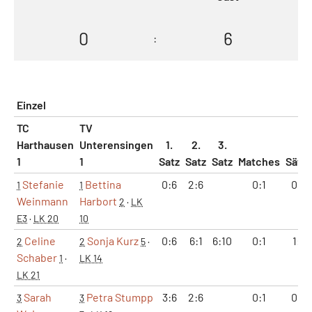
0
6
:
Einzel
TC
TV
Harthausen
Unterensingen
1.
2.
3.
1
1
Satz
Satz
Satz
Matches
Sätz
Stefanie
Bettina
0:6
2:6
0:1
0:2
1
1
Weinmann
Harbort
2
·
LK
E3
·
LK 20
10
Celine
Sonja Kurz
0:6
6:1
6:10
0:1
1:2
2
2
5
·
Schaber
1
·
LK 14
LK 21
Sarah
Petra Stumpp
3:6
2:6
0:1
0:2
3
3