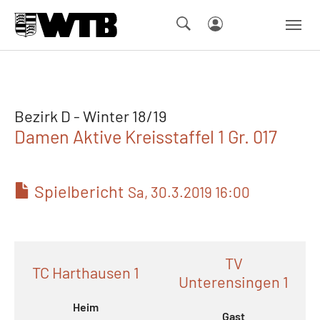
Skip to main navigation
Springe zum Seiteninhalt
Skip to page footer
Bezirk D - Winter 18/19
Damen Aktive Kreisstaffel 1 Gr. 017
Spielbericht
Sa, 30.3.2019 16:00
TV
TC Harthausen 1
Unterensingen 1
Heim
Gast