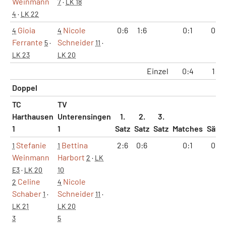
Weinmann
7
·
LK 18
4
·
LK 22
Gioia
Nicole
0:6
1:6
0:1
0:2
4
4
Ferrante
Schneider
5
·
11
·
LK 23
LK 20
Einzel
0:4
1:8
Doppel
TC
TV
Harthausen
Unterensingen
1.
2.
3.
1
1
Satz
Satz
Satz
Matches
Sätz
Stefanie
Bettina
2:6
0:6
0:1
0:2
1
1
Weinmann
Harbort
2
·
LK
E3
·
LK 20
10
Celine
Nicole
2
4
Schaber
Schneider
1
·
11
·
LK 21
LK 20
3
5