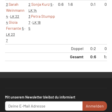
Sarah
Sonja Kurz
0:6
1:6
0:1
0:2
3
2
5
·
Weinmann
LK 14
Petra Stumpp
4
·
LK 22
3
Gioia
4
7
·
LK 18
Ferrante
5
·
5
LK 23
7
Doppel
0:2
0:4
Gesamt
0:6
1:12
Mit unserem Newsletter bleibst du informiert
Anmelden