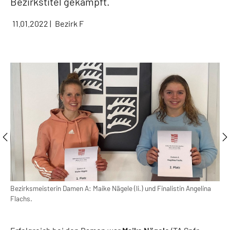
Bezirkstitel gekämpft.
11.01.2022
|
Bezirk F
Bezirksmeisterin Damen A: Maike Nägele (li.) und Finalistin Angelina
Mau
Flachs.
Tite