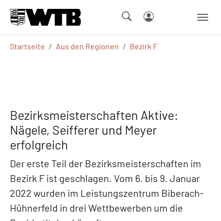
Skip to main navigation
Springe zum Seiteninhalt
Skip to page footer
Sie sind hier:
Startseite
Aus den Regionen
Bezirk F
Bezirksmeisterschaften Aktive:
Nägele, Seifferer und Meyer
erfolgreich
Der erste Teil der Bezirksmeisterschaften im
Bezirk F ist geschlagen. Vom 6. bis 9. Januar
2022 wurden im Leistungszentrum Biberach-
Hühnerfeld in drei Wettbewerben um die