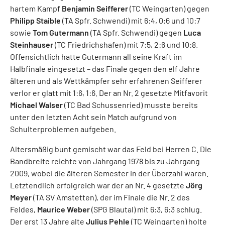
hartem Kampf
Benjamin Seifferer
(TC Weingarten) gegen
Philipp Staible
(TA Spfr. Schwendi) mit 6:4, 0:6 und 10:7
sowie
Tom Gutermann
(TA Spfr. Schwendi) gegen
Luca
Steinhauser
(TC Friedrichshafen) mit 7:5, 2:6 und 10:8.
Offensichtlich hatte Gutermann all seine Kraft im
Halbfinale eingesetzt – das Finale gegen den elf Jahre
älteren und als Wettkämpfer sehr erfahrenen Seifferer
verlor er glatt mit 1:6, 1:6. Der an Nr. 2 gesetzte Mitfavorit
Michael Walser
(TC Bad Schussenried) musste bereits
unter den letzten Acht sein Match aufgrund von
Schulterproblemen aufgeben.
Altersmäßig bunt gemischt war das Feld bei Herren C. Die
Bandbreite reichte von Jahrgang 1978 bis zu Jahrgang
2009, wobei die älteren Semester in der Überzahl waren.
Letztendlich erfolgreich war der an Nr. 4 gesetzte
Jörg
Meyer
(TA SV Amstetten), der im Finale die Nr. 2 des
Feldes,
Maurice Weber
(SPG Blautal) mit 6:3, 6:3 schlug.
Der erst 13 Jahre alte
Julius Pehle
(TC Weingarten) holte