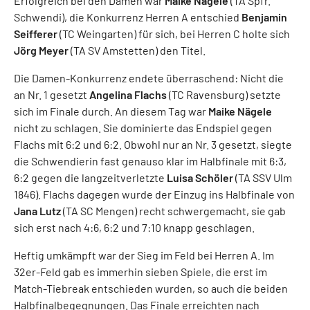
Erfolgreich bei den Damen war
Maike Nägele
(TA Spfr.
Schwendi), die Konkurrenz Herren A entschied
Benjamin
Seifferer
(TC Weingarten) für sich, bei Herren C holte sich
Jörg Meyer
(TA SV Amstetten) den Titel.
Die Damen-Konkurrenz endete überraschend: Nicht die
an Nr. 1 gesetzt
Angelina Flachs
(TC Ravensburg) setzte
sich im Finale durch. An diesem Tag war
Maike Nägele
nicht zu schlagen. Sie dominierte das Endspiel gegen
Flachs mit 6:2 und 6:2. Obwohl nur an Nr. 3 gesetzt, siegte
die Schwendierin fast genauso klar im Halbfinale mit 6:3,
6:2 gegen die langzeitverletzte
Luisa Schöler
(TA SSV Ulm
1846). Flachs dagegen wurde der Einzug ins Halbfinale von
Jana Lutz
(TA SC Mengen) recht schwergemacht, sie gab
sich erst nach 4:6, 6:2 und 7:10 knapp geschlagen.
Heftig umkämpft war der Sieg im Feld bei Herren A. Im
32er-Feld gab es immerhin sieben Spiele, die erst im
Match-Tiebreak entschieden wurden, so auch die beiden
Halbfinalbegegnungen. Das Finale erreichten nach