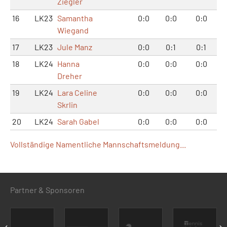
Ziegler
16
LK23
Samantha
0:0
0:0
0:0
Wiegand
17
LK23
Jule Manz
0:0
0:1
0:1
18
LK24
Hanna
0:0
0:0
0:0
Dreher
19
LK24
Lara Celine
0:0
0:0
0:0
Skrlin
20
LK24
Sarah Gabel
0:0
0:0
0:0
Vollständige Namentliche Mannschaftsmeldung...
Partner & Sponsoren