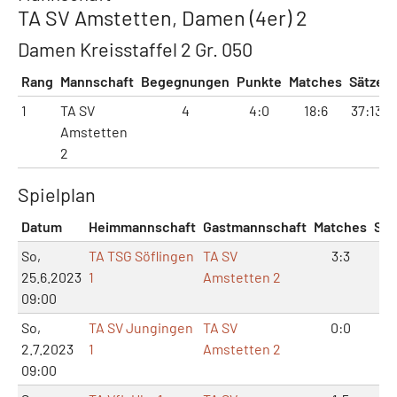
TA SV Amstetten, Damen (4er) 2
Damen Kreisstaffel 2 Gr. 050
Rang
Mannschaft
Begegnungen
Punkte
Matches
Sätze
1
TA SV
4
4:0
18:6
37:13
Amstetten
2
Spielplan
Datum
Heimmannschaft
Gastmannschaft
Matches
Sät
So,
TA TSG Söflingen
TA SV
3:3
6:
25.6.2023
1
Amstetten 2
09:00
So,
TA SV Jungingen
TA SV
0:0
0:
2.7.2023
1
Amstetten 2
09:00