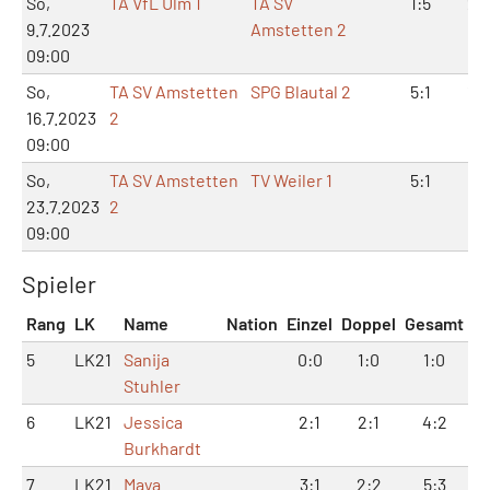
So,
TA VfL Ulm 1
TA SV
1:5
2:
9.7.2023
Amstetten 2
09:00
So,
TA SV Amstetten
SPG Blautal 2
5:1
10
16.7.2023
2
09:00
So,
TA SV Amstetten
TV Weiler 1
5:1
10
23.7.2023
2
09:00
Spieler
Rang
LK
Name
Nation
Einzel
Doppel
Gesamt
5
LK21
Sanija
0:0
1:0
1:0
Stuhler
6
LK21
Jessica
2:1
2:1
4:2
Burkhardt
7
LK21
Maya
3:1
2:2
5:3