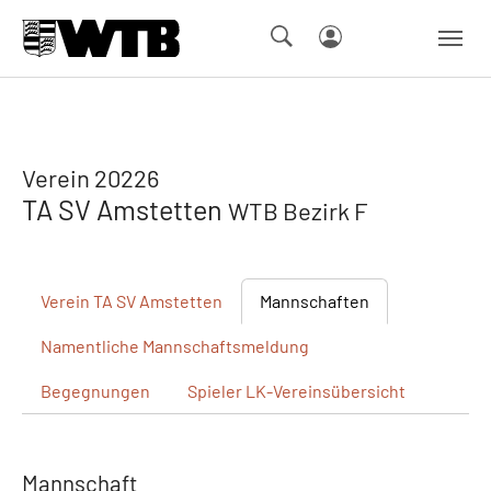
Skip to main navigation
Springe zum Seiteninhalt
Skip to page footer
Verein 20226
TA SV Amstetten
WTB Bezirk F
Verein
TA SV Amstetten
Mannschaften
Namentliche
Mannschaftsmeldung
Begegnungen
Spieler
LK-Vereinsübersicht
Mannschaft