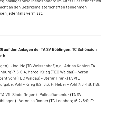
Regionalligaspiele insbesondere im Altersklassenbereich
r nicht an den Bezirksmeisterschaften teilnehmen
en jedenfalls vermisst.
6 auf den Anlagen der TA SV Böblingen, TC Schönaich
en):
gen) – Joel No (TC Weissenhof) n.a., Adrian Kohler (TA
nburg) 7:6, 6:4, Marcel Krieg (TEC Waldau) – Aaron
ncent Vohl (TEC Waldau) – Stefan Frank (TA VfL
fgabe, Vohl - Krieg 6:2, 6:3; F: Heber – Vohl 7:6, 4:6, 11:9.
TA VfL Sindelfingen) - Polina Gumeniuk (TA SV
Böblingen) – Veronika Danner (TC Leonberg) 6:2, 6:0; F: