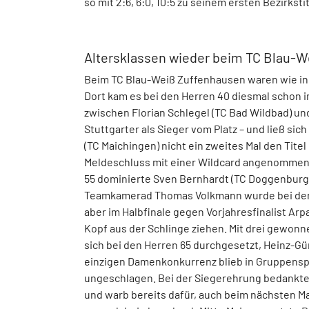
so mit 2:6, 6:0, 10:5 zu seinem ersten Bezirksti
Altersklassen wieder beim TC Blau-
Beim TC Blau-Weiß Zuffenhausen waren wie in 
Dort kam es bei den Herren 40 diesmal schon i
zwischen Florian Schlegel (TC Bad Wildbad) un
Stuttgarter als Sieger vom Platz – und ließ s
(TC Maichingen) nicht ein zweites Mal den Tit
Meldeschluss mit einer Wildcard angenommen
55 dominierte Sven Bernhardt (TC Doggenburg),
Teamkamerad Thomas Volkmann wurde bei den H
aber im Halbfinale gegen Vorjahresfinalist Ar
Kopf aus der Schlinge ziehen. Mit drei gewonn
sich bei den Herren 65 durchgesetzt, Heinz-Gü
einzigen Damenkonkurrenz blieb in Gruppenspi
ungeschlagen. Bei der Siegerehrung bedankte 
und warb bereits dafür, auch beim nächsten Ma