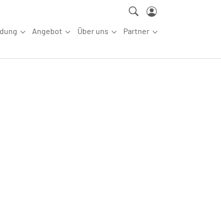
ldung
Angebot
Über uns
Partner
ettkampfsport"
Submenu for "Aus-/Fortbildung"
Submenu for "Angebot"
Submenu for "Über uns"
Submenu for "Partn