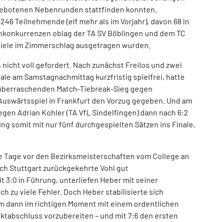
gebotenen Nebenrunden stattfinden konnten.
246 Teilnehmende (elf mehr als im Vorjahr), davon 68 in
enkonkurrenzen oblag der TA SV Böblingen und dem TC
piele im Zimmerschlag ausgetragen wurden.
nicht voll gefordert. Nach zunächst Freilos und zwei
ale am Samstagnachmittag kurzfristig spielfrei, hatte
 überraschenden Match-Tiebreak-Sieg gegen
uswärtsspiel in Frankfurt den Vorzug gegeben. Und am
gen Adrian Kohler (TA VfL Sindelfingen) dann nach 6:2
ng somit mit nur fünf durchgespielten Sätzen ins Finale,
ge Tage vor den Bezirksmeisterschaften vom College an
ach Stuttgart zurückgekehrte Vohl gut
t 3:0 in Führung, unterliefen Heber mit seiner
h zu viele Fehler. Doch Heber stabilisierte sich
m dann im richtigen Moment mit einem ordentlichen
tabschluss vorzubereiten – und mit 7:6 den ersten