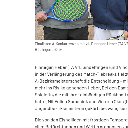
Finalisten A-Konkurrenzen mit v.l. Finnegan Heber (TA V
Böblingen). © tv
Finnegan Heber (TA VfL Sindelfingen) und Vin
in der Verlängerung des Match-Tiebreaks fiel
A-Bezirksmeisterschaft die Entscheidung – mit
mehr ins Risiko gehenden Heber. Bei den Dam
Spielerin, die mit ihrer einhändigen Rückhan
hatte. Mit Polina Gumeniuk und Victoria Okon (b
Jugendbezirksmeisterin gekürt, bezwang sie d
Die von den Eisheiligen mit frostigen Tempera
allen Befürchtungen und Wetterprognosen z