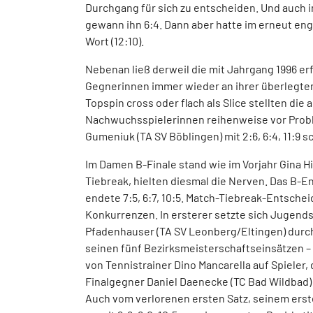
Durchgang für sich zu entscheiden. Und auch i
gewann ihn 6:4. Dann aber hatte im erneut en
Wort (12:10).
Nebenan ließ derweil die mit Jahrgang 1996 er
Gegnerinnen immer wieder an ihrer überlegten
Topspin cross oder flach als Slice stellten di
Nachwuchsspielerinnen reihenweise vor Prob
Gumeniuk (TA SV Böblingen) mit 2:6, 6:4, 11:9 s
Im Damen B-Finale stand wie im Vorjahr Gina H
Tiebreak, hielten diesmal die Nerven. Das B-
endete 7:5, 6:7, 10:5. Match-Tiebreak-Entschei
Konkurrenzen. In ersterer setzte sich Jugends
Pfadenhauser (TA SV Leonberg/Eltingen) durch,
seinen fünf Bezirksmeisterschaftseinsätzen – 
von Tennistrainer Dino Mancarella auf Spieler, 
Finalgegner Daniel Daenecke (TC Bad Wildbad) 
Auch vom verlorenen ersten Satz, seinem erste