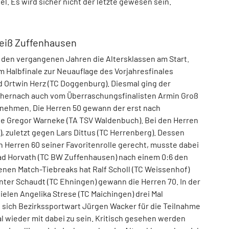
tel. Es wird sicher nicht der letzte gewesen sein.
Weiß Zuffenhausen
den vergangenen Jahren die Altersklassen am Start.
m Halbfinale zur Neuauflage des Vorjahresfinales
d Ortwin Herz (TC Doggenburg). Diesmal ging der
ich hernach auch vom Überraschungsfinalisten Armin Groß
el nehmen. Die Herren 50 gewann der erst nach
e Gregor Warneke (TA TSV Waldenbuch). Bei den Herren
 zuletzt gegen Lars Dittus (TC Herrenberg). Dessen
erren 60 seiner Favoritenrolle gerecht, musste dabei
pad Horvath (TC BW Zuffenhausen) nach einem 0:6 den
enen Match-Tiebreaks hat Ralf Scholl (TC Weissenhof)
nter Schaudt (TC Ehningen) gewann die Herren 70. In der
elen Angelika Strese (TC Maichingen) drei Mal
sich Bezirkssportwart Jürgen Wacker für die Teilnahme
l wieder mit dabei zu sein. Kritisch gesehen werden