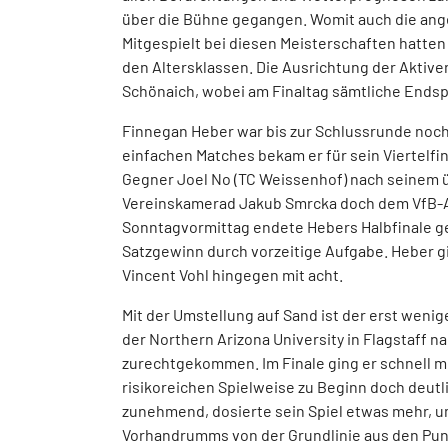
über die Bühne gegangen. Womit auch die an
Mitgespielt bei diesen Meisterschaften hatten 
den Altersklassen. Die Ausrichtung der Aktiv
Schönaich, wobei am Finaltag sämtliche Ends
Finnegan Heber war bis zur Schlussrunde noch 
einfachen Matches bekam er für sein Viertelfin
Gegner Joel No (TC Weissenhof) nach seinem
Vereinskamerad Jakub Smrcka doch dem VfB-A
Sonntagvormittag endete Hebers Halbfinale ge
Satzgewinn durch vorzeitige Aufgabe. Heber gi
Vincent Vohl hingegen mit acht.
Mit der Umstellung auf Sand ist der erst weni
der Northern Arizona University in Flagstaff n
zurechtgekommen. Im Finale ging er schnell mi
risikoreichen Spielweise zu Beginn doch deutlic
zunehmend, dosierte sein Spiel etwas mehr, u
Vorhandrumms von der Grundlinie aus den Punk