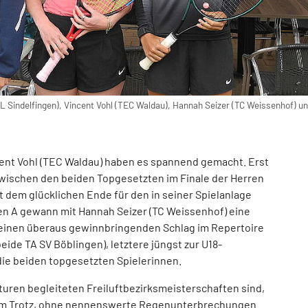
fL Sindelfingen), Vincent Vohl (TEC Waldau), Hannah Seizer (TC Weissenhof) un
cent Vohl (TEC Waldau) haben es spannend gemacht. Erst
 zwischen den beiden Topgesetzten im Finale der Herren
 dem glücklichen Ende für den in seiner Spielanlage
en A gewann mit Hannah Seizer (TC Weissenhof) eine
d einen überaus gewinnbringenden Schlag im Repertoire
eide TA SV Böblingen), letztere jüngst zur U18-
ie beiden topgesetzten Spielerinnen.
turen begleiteten Freiluftbezirksmeisterschaften sind,
um Trotz, ohne nennenswerte Regenunterbrechungen