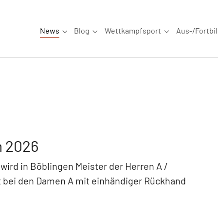
News
Blog
Wettkampfsport
Aus-/Fortbi
Submenu for "News"
Submenu for "Blog"
Submenu for "W
n 2026
wird in Böblingen Meister der Herren A /
t bei den Damen A mit einhändiger Rückhand