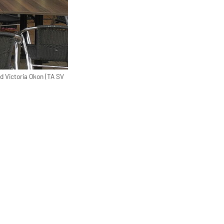
d Victoria Okon (TA SV
Finalisten Herren 50, 55 und 60 mit v.l. Gregor Warne
Thomas Volkmann (TC Herrenberg), Lars Dittus (TC He