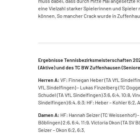
muss dabei, dass durch Mitte Mai angesetzte 
eine Vielzahl starker Spielerinnen und Spiele
können. So mancher Crack wurde in Zuffenhaus
Ergebnisse Tennisbezirksmeisterschaften 202
(Aktive) und des TC BW Zuffenhausen (Senior
Herren A:
VF: Finnegan Heber (TA VfL Sindelfin
VfL Sindelfingen) – Lukas Finzelberg (TC Dogge
Schudel (TA VfL Sindelfingen) 3:6, 6:4, 10:8, Vi
Sindelfingen) 6:4, 6:3; HF: Heber – Kohler 6:2, Au
Damen A:
HF: Hannah Seizer (TC Weissenhof) - 
Böblingen) 2:6, 6:4, 11:9, Victoria Okon (TA SV 
Seizer – Okon 6:2, 6:3.