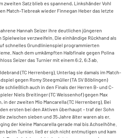
m zweiten Satz blieb es spannend, Linkshänder Vohl
gen Match-Tiebreak wieder Finnegan Heber das letzte
fahrene Hannah Seizer ihre deutlichen jüngeren
 Spielweise verzweifeln. Die einhändige Rückhand als
e auf schnelles Grundlinienspiel programmierten
leme. Nach dem umkämpften Halbfinale gegen Polina
chloss Seizer das Turnier mit einem 6:2, 6:3 ab.
ildebrand (TC Herrenberg). Unterlag sie damals im Match-
Endspiel gegen Romy Steegmüller (TA SV Böblingen)
de schließlich auch in den Finals der Herren B- und C-
pieler Niels Breitinger (TC Weissenhof) gegen Max
 in der zweiten Mio Mancarella (TC Herrenberg). Bei
den ersten bei den Aktiven überhaupt – traf der Sohn
die zwischen sieben und 35 Jahre älter waren als er.
ging der kleine Mancarella gerade mal bis Achselhöhe.
n beim Turnier, ließ er sich nicht entmutigen und kam