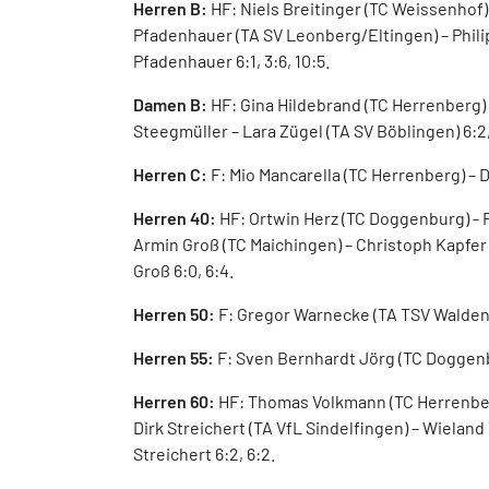
Herren B:
HF: Niels Breitinger (TC Weissenhof)
Pfadenhauer (TA SV Leonberg/Eltingen) – Philip
Pfadenhauer 6:1, 3:6, 10:5.
Damen B:
HF: Gina Hildebrand (TC Herrenberg) 
Steegmüller – Lara Zügel (TA SV Böblingen) 6:2, 
Herren C:
F: Mio Mancarella (TC Herrenberg) – D
Herren 40:
HF: Ortwin Herz (TC Doggenburg) - Fl
Armin Groß (TC Maichingen) – Christoph Kapfer (
Groß 6:0, 6:4.
Herren 50:
F: Gregor Warnecke (TA TSV Waldenb
Herren 55:
F: Sven Bernhardt Jörg (TC Doggenbu
Herren 60:
HF: Thomas Volkmann (TC Herrenberg
Dirk Streichert (TA VfL Sindelfingen) – Wieland
Streichert 6:2, 6:2.