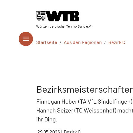
Skip to main navigation
Springe zum Seiteninhalt
Skip to page footer
Württembergischer Tennis-Bund e.V.
Sie sind hier:
Startseite
Aus den Regionen
Bezirk C
Bezirksmeisterschafte
Finnegan Heber (TA VfL Sindelfingen) 
Hannah Seizer (TC Weissenhof) mach
ihr Ding.
29.05.2026
|
Bezirk C