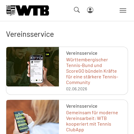
Skip to main navigation
Springe zum Seiteninhalt
Skip to page footer
Vereinsservice
Vereinsservice
Württembergischer
Tennis-Bund und
ScoreGO bündeln Kräfte
für eine stärkere Tennis-
Community
02.06.2026
Vereinsservice
Gemeinsam für moderne
Vereinsarbeit: WTB
kooperiert mit Tennis
ClubApp