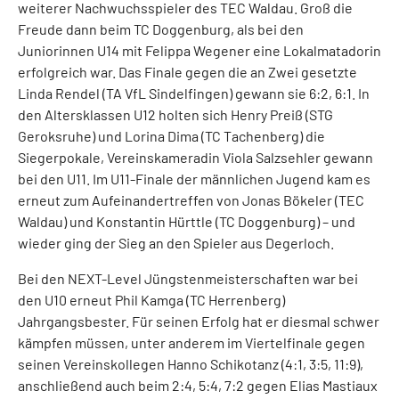
weiterer Nachwuchsspieler des TEC Waldau. Groß die
Freude dann beim TC Doggenburg, als bei den
Juniorinnen U14 mit Felippa Wegener eine Lokalmatadorin
erfolgreich war. Das Finale gegen die an Zwei gesetzte
Linda Rendel (TA VfL Sindelfingen) gewann sie 6:2, 6:1. In
den Altersklassen U12 holten sich Henry Preiß (STG
Geroksruhe) und Lorina Dima (TC Tachenberg) die
Siegerpokale, Vereinskameradin Viola Salzsehler gewann
bei den U11. Im U11-Finale der männlichen Jugend kam es
erneut zum Aufeinandertreffen von Jonas Bökeler (TEC
Waldau) und Konstantin Hürttle (TC Doggenburg) – und
wieder ging der Sieg an den Spieler aus Degerloch.
Bei den NEXT-Level Jüngstenmeisterschaften war bei
den U10 erneut Phil Kamga (TC Herrenberg)
Jahrgangsbester. Für seinen Erfolg hat er diesmal schwer
kämpfen müssen, unter anderem im Viertelfinale gegen
seinen Vereinskollegen Hanno Schikotanz (4:1, 3:5, 11:9),
anschließend auch beim 2:4, 5:4, 7:2 gegen Elias Mastiaux