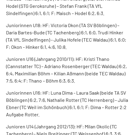
Hodel (STG Geroksruhe) – Stefan Frank (TA VfL
Sindelfingen) 6:1, 6:1; F: Maisch – Hodel 6:2, 6:3.
Juniorinnen U18: HF: Victoria Okon (TA SV Böblingen) –
Daria Bartes-Bude (TC Tachenberg) 6:1, 6:0, Trudi Hinker
(TA VfL Sindelfingen) - Julika Hofele (TEC Waldau) 6:1, 6:0;
F: Okon - Hinker 6:1, 4:6, 10:8.
Junioren U16 (Jahrgang 2010/11): HF: Kristi Thano
(Cannstatter TC) – Adriano Rosenberger (TEC Waldau) 6:2,
6:4, Maximilian Böhm – Kilian Aßmann (beide TEC Waldau)
7:5, 6:4; F: Thano – Böhm 6:3, 6:3.
Juniorinnen U16: HF: Luna Dima - Laura Saak (beide TA SV
Böblingen) 6:2, 7:6, Nathalie Rotter (TC Herrenberg) – Julia
Ebner (TC Weil im Schönbuch) 6:1, 6:1; F: Dima – Rotter 2:2
Aufgabe Rotter.
Junioren U14 (Jahrgang 2012/13): HF: Milan Okolic (TC
Tachenberg) - Niels Breitinger (TC Weissenhof) 6:3, 3:6,