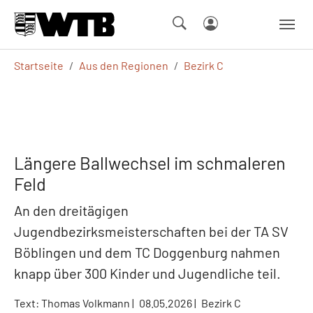
Skip to main navigation
Springe zum Seiteninhalt
Skip to page footer
Sie sind hier:
Startseite
Aus den Regionen
Bezirk C
Längere Ballwechsel im schmaleren
Feld
An den dreitägigen
Jugendbezirksmeisterschaften bei der TA SV
Böblingen und dem TC Doggenburg nahmen
knapp über 300 Kinder und Jugendliche teil.
Text: Thomas Volkmann |
08.05.2026
|
Bezirk C