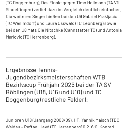
(TC Doggenburg). Das Finale gegen Timo Hellmann (TA VfL
Sindelfingen) verlief dazu im Vergleich deutlich einfacher.
Die weiteren Sieger hießen bei den U9 Gabriel Prakljacic
(TC Weilimdorf) und Laura Osswald (TC Leonberg) sowie
bei den U8 Mats Ole Nitschke (Cannstatter TC) und Antonia
Marlovic (TC Herrenberg).
Ergebnisse Tennis-
Jugendbezirksmeisterschaften WTB
Bezirkscup Frühjahr 2026 bei der TA SV
Böblingen (U18, U16 und U10) und TC
Doggenburg (restliche Felder):
Junioren U18 (Jahrgang 2008/09): HF: Yannik Maisch (TEC
Waldau – Raffael Heyd (TC Herrenberg) 6:2, 6:0, Konrad