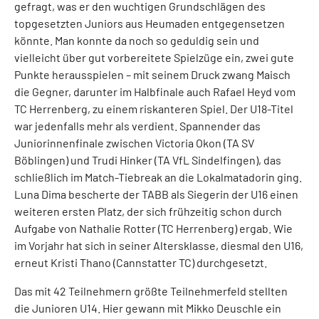
gefragt, was er den wuchtigen Grundschlägen des
topgesetzten Juniors aus Heumaden entgegensetzen
könnte. Man konnte da noch so geduldig sein und
vielleicht über gut vorbereitete Spielzüge ein, zwei gute
Punkte herausspielen – mit seinem Druck zwang Maisch
die Gegner, darunter im Halbfinale auch Rafael Heyd vom
TC Herrenberg, zu einem riskanteren Spiel. Der U18-Titel
war jedenfalls mehr als verdient. Spannender das
Juniorinnenfinale zwischen Victoria Okon (TA SV
Böblingen) und Trudi Hinker (TA VfL Sindelfingen), das
schließlich im Match-Tiebreak an die Lokalmatadorin ging.
Luna Dima bescherte der TABB als Siegerin der U16 einen
weiteren ersten Platz, der sich frühzeitig schon durch
Aufgabe von Nathalie Rotter (TC Herrenberg) ergab. Wie
im Vorjahr hat sich in seiner Altersklasse, diesmal den U16,
erneut Kristi Thano (Cannstatter TC) durchgesetzt.
Das mit 42 Teilnehmern größte Teilnehmerfeld stellten
die Junioren U14. Hier gewann mit Mikko Deuschle ein