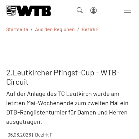
Skip to main navigation
Springe zum Seiteninhalt
Skip to page footer
Sie sind hier:
Startseite
Aus den Regionen
Bezirk F
2.Leutkircher Pfingst-Cup - WTB-
Circuit
Auf der Anlage des TC Leutkirch wurde am
letzten Mai-Wochenende zum zweiten Mal ein
DTB-Ranglistenturnier für Damen und Herren
ausgetragen.
06.06.2026
|
Bezirk F