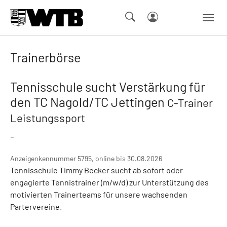
Skip to main navigation
Springe zum Seiteninhalt
Skip to page footer
Trainerbörse
Tennisschule sucht Verstärkung für
den TC Nagold/TC Jettingen
C-Trainer
Leistungssport
-
Anzeigenkennummer 5795, online bis 30.08.2026
Tennisschule Timmy Becker sucht ab sofort oder
engagierte Tennistrainer (m/w/d) zur Unterstützung des
motivierten Trainerteams für unsere wachsenden
Partervereine.