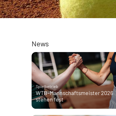
_
News
Spielbetrieb
WTB-Mannschaftsmeister 2026
stehen fest