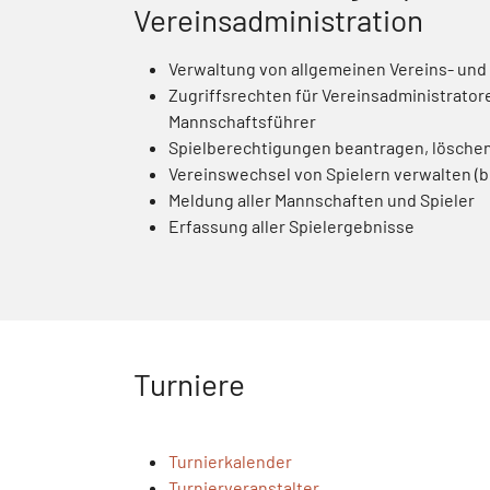
Vereinsadministration
Verwaltung von allgemeinen Vereins- und
Zugriffsrechten für Vereinsadministrator
Mannschaftsführer
Spielberechtigungen beantragen, löschen
Vereinswechsel von Spielern verwalten (bi
Meldung aller Mannschaften und Spieler
Erfassung aller Spielergebnisse
Turniere
Turnierkalender
Turnierveranstalter