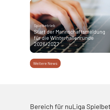
Spielbetrieb
Start der Mannschaftsmeldung
für die Winterhallenrunde
2026/2027
Weitere News
Bereich für nuLiga Spielbe