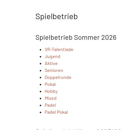
Spielbetrieb
Spielbetrieb Sommer 2026
VR-Talentiade
Jugend
Aktive
Senioren
Doppelrunde
Pokal
Hobby
Mixed
Padel
Padel Pokal