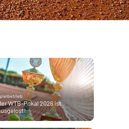
pielbetrieb
Der WTB-Pokal 2026 ist
ausgelost!