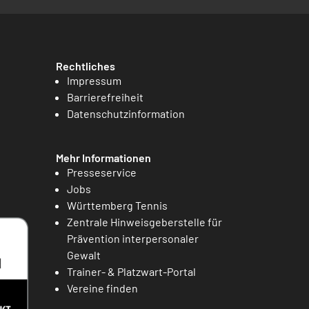
Rechtliches
Impressum
Barrierefreiheit
Datenschutzinformation
Mehr Informationen
Presseservice
Jobs
Württemberg Tennis
Zentrale Hinweisgeberstelle für
Prävention interpersonaler
Gewalt
Trainer- & Platzwart-Portal
Vereine finden