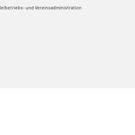
ielbetriebs- und Vereinsadministration