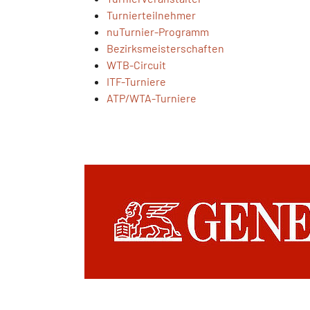
Turnierteilnehmer
nuTurnier-Programm
Bezirksmeisterschaften
WTB-Circuit
ITF-Turniere
ATP/WTA-Turniere