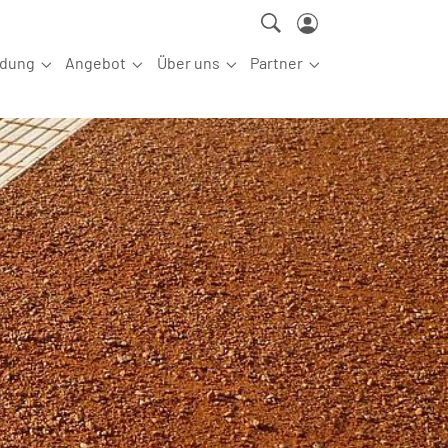
ldung
Angebot
Über uns
Partner
ettkampfsport"
Submenu for "Aus-/Fortbildung"
Submenu for "Angebot"
Submenu for "Über uns"
Submenu for "Partn